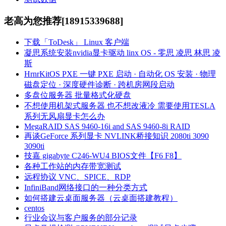
老高为您推荐[18915339688]
下载「ToDesk」 Linux 客户端
凝思系统安装nvidia显卡驱动 linx OS - 零思 凌思 林思 凌
斯
HrnrKitOS PXE 一键 PXE 启动 · 自动化 OS 安装 · 物理
磁盘定位 · 深度硬件诊断 · 跨机房网段启动
多盘位服务器 批量格式化硬盘
不想使用机架式服务器 也不想改液冷 需要使用TESLA
系列无风扇显卡怎么办
MegaRAID SAS 9460-16i and SAS 9460-8i RAID
再谈GeForce 系列显卡 NVLINK桥接知识 2080ti 3090
3090ti
技嘉 gigabyte C246-WU4 BIOS文件【F6 F8】
各种工作站的内存带宽测试
远程协议 VNC、SPICE、RDP
InfiniBand网络接口的一种分类方式
如何搭建云桌面服务器（云桌面搭建教程）
centos
行业会议与客户服务的部分记录