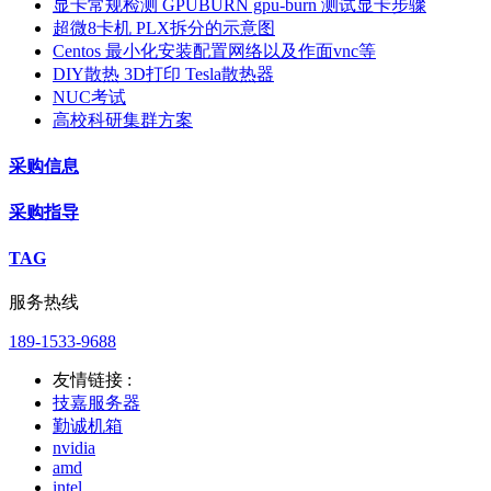
显卡常规检测 GPUBURN gpu-burn 测试显卡步骤
超微8卡机 PLX拆分的示意图
Centos 最小化安装配置网络以及作面vnc等
DIY散热 3D打印 Tesla散热器
NUC考试
高校科研集群方案
采购信息
采购指导
TAG
服务热线
189-1533-9688
友情链接 :
技嘉服务器
勤诚机箱
nvidia
amd
intel