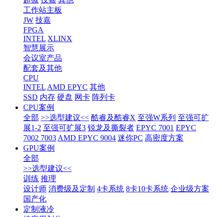
工作站主板
JW
技嘉
FPGA
INTEL
XLINX
智慧展示
会议室产品
配套及其他
CPU
INTEL
AMD EPYC
其他
SSD
内存
硬盘
网卡
阵列卡
CPU案例
全部
>>选型建议<<
酷睿及酷睿X
至强W系列
至强可扩
展1-2
至强可扩展3
锐龙及撕裂者
EPYC 7001
EPYC
7002 7003
AMD EPYC 9004
迷你PC
高密度方案
GPU案例
全部
>>选型建议<<
训练
推理
设计师
消费级及定制
4卡系统
8卡10卡系统
企业级方案
国产化
定制液冷