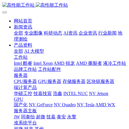
网站首页
新闻资讯
全部
专业图像
科研动态
AI资讯
企业资讯
行业新闻
地
理测绘
产品资料
全部
AI 大模型
工作站
Intel 酷睿
Intel Xeon
AMD 锐龙
AMD 撕裂者
液冷工作站
品牌工作站
工作站配件
服务器
CPU服务器
GPU服务器
存储服务器
区块链服务器
端计算产品
华硕工控
技嘉技宸
浩鑫
INTEL NUC
NV Jetson
GPU
国产化
NV GeForce
NV Quadro
NV Tesla
AMD WX
服务器主板
JW
同泰怡
超微
技嘉
泰安
永擎
准系统平台
超微
技嘉
其他