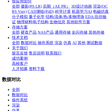
按应用划分
全部
摄影(PS LR)
后期（AE PR）
3D设计动画
渲染(OC
RS Vray)
CAD测绘(P4D)
科学计算
机器学习AI
电磁仿真
分子模拟
量子化学
结构/流体/热/多物理场
EDA/后仿验
证
物理材料电子结构
生物信息
其他软件方案
存储方案
全部
硬盘产品
NAS产品
通用存储
全闪存储
其他存储
技术文档
全部
数据对比
操作系统
渲染
仿真
AI
其他
测试数据
关于我们
留言反馈
售后说明
联系我们
成功案例
高校客户
人才招募
资料下载
数据对比
全部
数据对比
操作系统
渲染
仿真