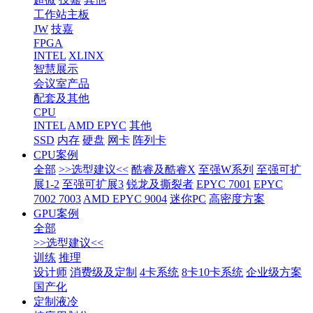
工作站主板
JW
技嘉
FPGA
INTEL
XLINX
智慧展示
会议室产品
配套及其他
CPU
INTEL
AMD EPYC
其他
SSD
内存
硬盘
网卡
阵列卡
CPU案例
全部
>>选型建议<<
酷睿及酷睿X
至强W系列
至强可扩
展1-2
至强可扩展3
锐龙及撕裂者
EPYC 7001
EPYC
7002 7003
AMD EPYC 9004
迷你PC
高密度方案
GPU案例
全部
>>选型建议<<
训练
推理
设计师
消费级及定制
4卡系统
8卡10卡系统
企业级方案
国产化
定制液冷