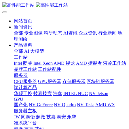
网站首页
新闻资讯
全部
专业图像
科研动态
AI资讯
企业资讯
行业新闻
地
理测绘
产品资料
全部
AI 大模型
工作站
Intel 酷睿
Intel Xeon
AMD 锐龙
AMD 撕裂者
液冷工作站
品牌工作站
工作站配件
服务器
CPU服务器
GPU服务器
存储服务器
区块链服务器
端计算产品
华硕工控
技嘉技宸
浩鑫
INTEL NUC
NV Jetson
GPU
国产化
NV GeForce
NV Quadro
NV Tesla
AMD WX
服务器主板
JW
同泰怡
超微
技嘉
泰安
永擎
准系统平台
超微
技嘉
其他