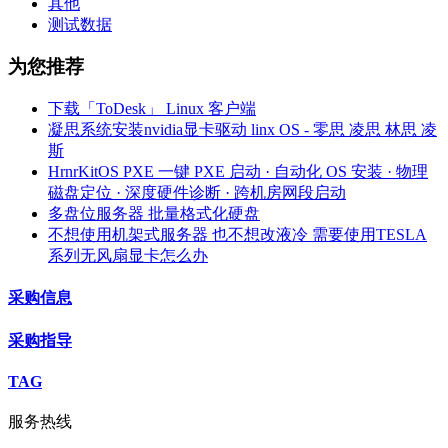
其他
测试数据
为您推荐
下载「ToDesk」 Linux 客户端
凝思系统安装nvidia显卡驱动 linx OS - 零思 凌思 林思 凌
斯
HrnrKitOS PXE 一键 PXE 启动 · 自动化 OS 安装 · 物理
磁盘定位 · 深度硬件诊断 · 跨机房网段启动
多盘位服务器 批量格式化硬盘
不想使用机架式服务器 也不想改液冷 需要使用TESLA
系列无风扇显卡怎么办
采购信息
采购指导
TAG
服务热线