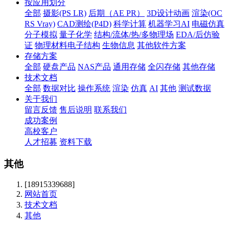
按应用划分
全部
摄影(PS LR)
后期（AE PR）
3D设计动画
渲染(OC
RS Vray)
CAD测绘(P4D)
科学计算
机器学习AI
电磁仿真
分子模拟
量子化学
结构/流体/热/多物理场
EDA/后仿验
证
物理材料电子结构
生物信息
其他软件方案
存储方案
全部
硬盘产品
NAS产品
通用存储
全闪存储
其他存储
技术文档
全部
数据对比
操作系统
渲染
仿真
AI
其他
测试数据
关于我们
留言反馈
售后说明
联系我们
成功案例
高校客户
人才招募
资料下载
其他
[18915339688]
网站首页
技术文档
其他