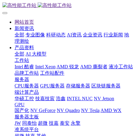
网站首页
新闻资讯
全部
专业图像
科研动态
AI资讯
企业资讯
行业新闻
地
理测绘
产品资料
全部
AI 大模型
工作站
Intel 酷睿
Intel Xeon
AMD 锐龙
AMD 撕裂者
液冷工作站
品牌工作站
工作站配件
服务器
CPU服务器
GPU服务器
存储服务器
区块链服务器
端计算产品
华硕工控
技嘉技宸
浩鑫
INTEL NUC
NV Jetson
GPU
国产化
NV GeForce
NV Quadro
NV Tesla
AMD WX
服务器主板
JW
同泰怡
超微
技嘉
泰安
永擎
准系统平台
超微
技嘉
其他