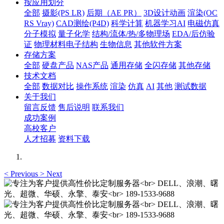
按应用划分
全部
摄影(PS LR)
后期（AE PR）
3D设计动画
渲染(OC
RS Vray)
CAD测绘(P4D)
科学计算
机器学习AI
电磁仿真
分子模拟
量子化学
结构/流体/热/多物理场
EDA/后仿验
证
物理材料电子结构
生物信息
其他软件方案
存储方案
全部
硬盘产品
NAS产品
通用存储
全闪存储
其他存储
技术文档
全部
数据对比
操作系统
渲染
仿真
AI
其他
测试数据
关于我们
留言反馈
售后说明
联系我们
成功案例
高校客户
人才招募
资料下载
<
Previous
>
Next