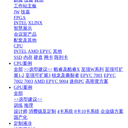
工作站主板
JW
技嘉
FPGA
INTEL
XLINX
智慧展示
会议室产品
配套及其他
CPU
INTEL
AMD EPYC
其他
SSD
内存
硬盘
网卡
阵列卡
CPU案例
全部
>>选型建议<<
酷睿及酷睿X
至强W系列
至强可扩
展1-2
至强可扩展3
锐龙及撕裂者
EPYC 7001
EPYC
7002 7003
AMD EPYC 9004
迷你PC
高密度方案
GPU案例
全部
>>选型建议<<
训练
推理
设计师
消费级及定制
4卡系统
8卡10卡系统
企业级方案
国产化
定制液冷