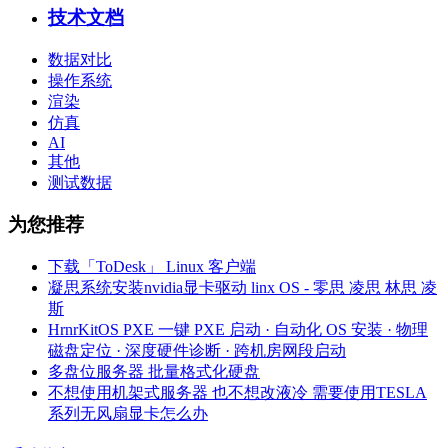
技术文档
数据对比
操作系统
渲染
仿真
AI
其他
测试数据
为您推荐
下载「ToDesk」 Linux 客户端
凝思系统安装nvidia显卡驱动 linx OS - 零思 凌思 林思 凌
斯
HrnrKitOS PXE 一键 PXE 启动 · 自动化 OS 安装 · 物理
磁盘定位 · 深度硬件诊断 · 跨机房网段启动
多盘位服务器 批量格式化硬盘
不想使用机架式服务器 也不想改液冷 需要使用TESLA
系列无风扇显卡怎么办