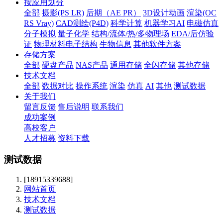
按应用划分
全部
摄影(PS LR)
后期（AE PR）
3D设计动画
渲染(OC
RS Vray)
CAD测绘(P4D)
科学计算
机器学习AI
电磁仿真
分子模拟
量子化学
结构/流体/热/多物理场
EDA/后仿验
证
物理材料电子结构
生物信息
其他软件方案
存储方案
全部
硬盘产品
NAS产品
通用存储
全闪存储
其他存储
技术文档
全部
数据对比
操作系统
渲染
仿真
AI
其他
测试数据
关于我们
留言反馈
售后说明
联系我们
成功案例
高校客户
人才招募
资料下载
测试数据
[18915339688]
网站首页
技术文档
测试数据