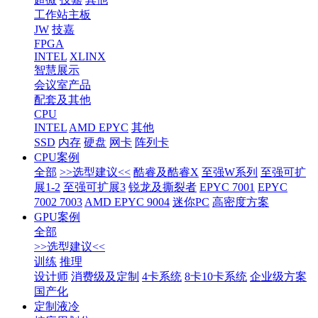
工作站主板
JW
技嘉
FPGA
INTEL
XLINX
智慧展示
会议室产品
配套及其他
CPU
INTEL
AMD EPYC
其他
SSD
内存
硬盘
网卡
阵列卡
CPU案例
全部
>>选型建议<<
酷睿及酷睿X
至强W系列
至强可扩
展1-2
至强可扩展3
锐龙及撕裂者
EPYC 7001
EPYC
7002 7003
AMD EPYC 9004
迷你PC
高密度方案
GPU案例
全部
>>选型建议<<
训练
推理
设计师
消费级及定制
4卡系统
8卡10卡系统
企业级方案
国产化
定制液冷