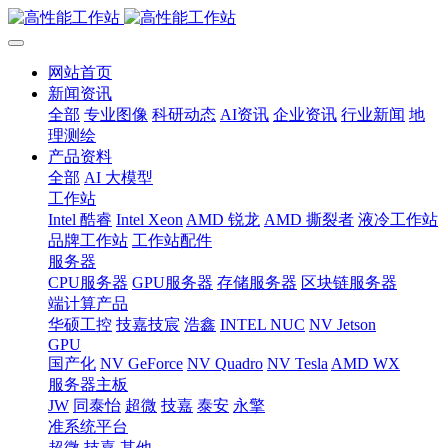
网站首页
新闻资讯
全部
专业图像
科研动态
AI资讯
企业资讯
行业新闻
地
理测绘
产品资料
全部
AI 大模型
工作站
Intel 酷睿
Intel Xeon
AMD 锐龙
AMD 撕裂者
液冷工作站
品牌工作站
工作站配件
服务器
CPU服务器
GPU服务器
存储服务器
区块链服务器
端计算产品
华硕工控
技嘉技宸
浩鑫
INTEL NUC
NV Jetson
GPU
国产化
NV GeForce
NV Quadro
NV Tesla
AMD WX
服务器主板
JW
同泰怡
超微
技嘉
泰安
永擎
准系统平台
超微
技嘉
其他