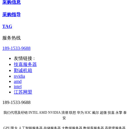
采购信息
采购指导
TAG
服务热线
189-1533-9688
友情链接 :
技嘉服务器
勤诚机箱
nvidia
amd
intel
江苏网盟
189-1533-9688
我们代理及经销 INTEL AMD NVIDIA 浪潮 联想 华为 H3C 戴尔 超微 技嘉 永擎 泰
安
GPU显卡 人工智能服务器 存储服务器 大数据服务器 数据库服务器 高密度服务器