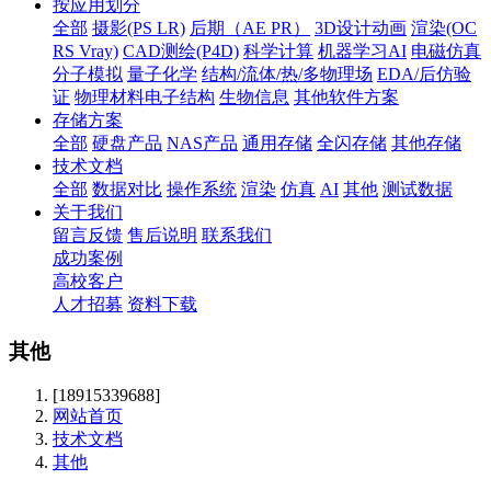
按应用划分
全部
摄影(PS LR)
后期（AE PR）
3D设计动画
渲染(OC
RS Vray)
CAD测绘(P4D)
科学计算
机器学习AI
电磁仿真
分子模拟
量子化学
结构/流体/热/多物理场
EDA/后仿验
证
物理材料电子结构
生物信息
其他软件方案
存储方案
全部
硬盘产品
NAS产品
通用存储
全闪存储
其他存储
技术文档
全部
数据对比
操作系统
渲染
仿真
AI
其他
测试数据
关于我们
留言反馈
售后说明
联系我们
成功案例
高校客户
人才招募
资料下载
其他
[18915339688]
网站首页
技术文档
其他