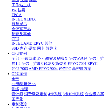
工作站主板
JW
技嘉
FPGA
INTEL
XLINX
智慧展示
会议室产品
配套及其他
CPU
INTEL
AMD EPYC
其他
SSD
内存
硬盘
网卡
阵列卡
CPU案例
全部
>>选型建议<<
酷睿及酷睿X
至强W系列
至强可扩
展1-2
至强可扩展3
锐龙及撕裂者
EPYC 7001
EPYC
7002 7003
AMD EPYC 9004
迷你PC
高密度方案
GPU案例
全部
>>选型建议<<
训练
推理
设计师
消费级及定制
4卡系统
8卡10卡系统
企业级方案
国产化
定制液冷