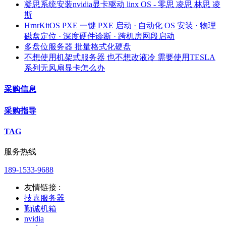
凝思系统安装nvidia显卡驱动 linx OS - 零思 凌思 林思 凌
斯
HrnrKitOS PXE 一键 PXE 启动 · 自动化 OS 安装 · 物理
磁盘定位 · 深度硬件诊断 · 跨机房网段启动
多盘位服务器 批量格式化硬盘
不想使用机架式服务器 也不想改液冷 需要使用TESLA
系列无风扇显卡怎么办
采购信息
采购指导
TAG
服务热线
189-1533-9688
友情链接 :
技嘉服务器
勤诚机箱
nvidia