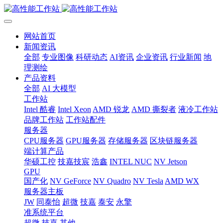
网站首页
新闻资讯
全部
专业图像
科研动态
AI资讯
企业资讯
行业新闻
地
理测绘
产品资料
全部
AI 大模型
工作站
Intel 酷睿
Intel Xeon
AMD 锐龙
AMD 撕裂者
液冷工作站
品牌工作站
工作站配件
服务器
CPU服务器
GPU服务器
存储服务器
区块链服务器
端计算产品
华硕工控
技嘉技宸
浩鑫
INTEL NUC
NV Jetson
GPU
国产化
NV GeForce
NV Quadro
NV Tesla
AMD WX
服务器主板
JW
同泰怡
超微
技嘉
泰安
永擎
准系统平台
超微
技嘉
其他