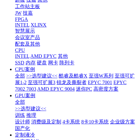
工作站主板
JW
技嘉
FPGA
INTEL
XLINX
智慧展示
会议室产品
配套及其他
CPU
INTEL
AMD EPYC
其他
SSD
内存
硬盘
网卡
阵列卡
CPU案例
全部
>>选型建议<<
酷睿及酷睿X
至强W系列
至强可扩
展1-2
至强可扩展3
锐龙及撕裂者
EPYC 7001
EPYC
7002 7003
AMD EPYC 9004
迷你PC
高密度方案
GPU案例
全部
>>选型建议<<
训练
推理
设计师
消费级及定制
4卡系统
8卡10卡系统
企业级方案
国产化
定制液冷