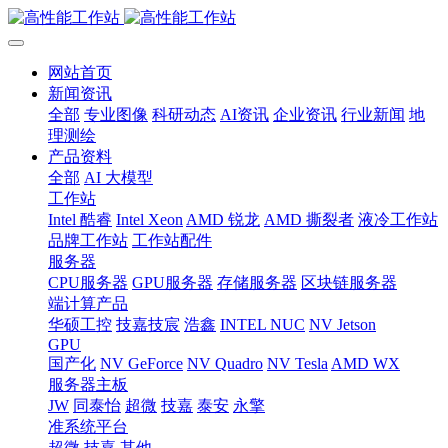
网站首页
新闻资讯
全部
专业图像
科研动态
AI资讯
企业资讯
行业新闻
地
理测绘
产品资料
全部
AI 大模型
工作站
Intel 酷睿
Intel Xeon
AMD 锐龙
AMD 撕裂者
液冷工作站
品牌工作站
工作站配件
服务器
CPU服务器
GPU服务器
存储服务器
区块链服务器
端计算产品
华硕工控
技嘉技宸
浩鑫
INTEL NUC
NV Jetson
GPU
国产化
NV GeForce
NV Quadro
NV Tesla
AMD WX
服务器主板
JW
同泰怡
超微
技嘉
泰安
永擎
准系统平台
超微
技嘉
其他