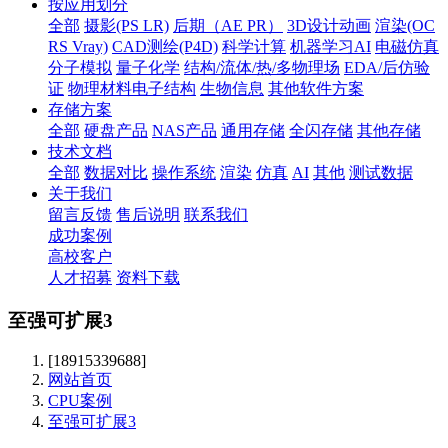
按应用划分
全部
摄影(PS LR)
后期（AE PR）
3D设计动画
渲染(OC
RS Vray)
CAD测绘(P4D)
科学计算
机器学习AI
电磁仿真
分子模拟
量子化学
结构/流体/热/多物理场
EDA/后仿验
证
物理材料电子结构
生物信息
其他软件方案
存储方案
全部
硬盘产品
NAS产品
通用存储
全闪存储
其他存储
技术文档
全部
数据对比
操作系统
渲染
仿真
AI
其他
测试数据
关于我们
留言反馈
售后说明
联系我们
成功案例
高校客户
人才招募
资料下载
至强可扩展3
[18915339688]
网站首页
CPU案例
至强可扩展3