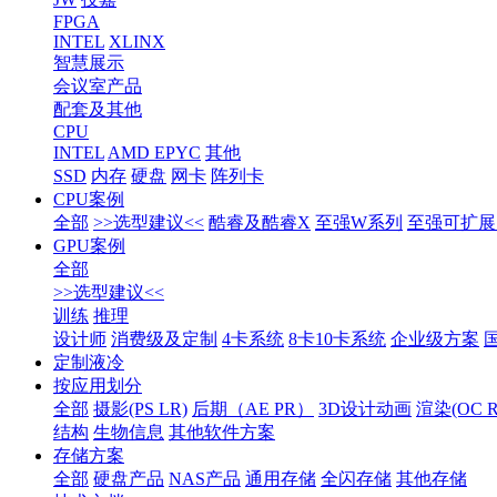
FPGA
INTEL
XLINX
智慧展示
会议室产品
配套及其他
CPU
INTEL
AMD EPYC
其他
SSD
内存
硬盘
网卡
阵列卡
CPU案例
全部
>>选型建议<<
酷睿及酷睿X
至强W系列
至强可扩展1
GPU案例
全部
>>选型建议<<
训练
推理
设计师
消费级及定制
4卡系统
8卡10卡系统
企业级方案
定制液冷
按应用划分
全部
摄影(PS LR)
后期（AE PR）
3D设计动画
渲染(OC RS
结构
生物信息
其他软件方案
存储方案
全部
硬盘产品
NAS产品
通用存储
全闪存储
其他存储