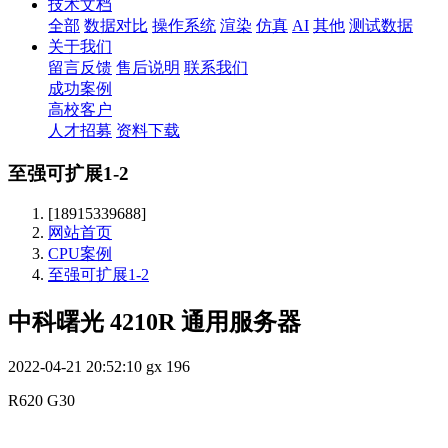
技术文档
全部
数据对比
操作系统
渲染
仿真
AI
其他
测试数据
关于我们
留言反馈
售后说明
联系我们
成功案例
高校客户
人才招募
资料下载
至强可扩展1-2
[18915339688]
网站首页
CPU案例
至强可扩展1-2
中科曙光 4210R 通用服务器
2022-04-21 20:52:10
gx
196
R620 G30