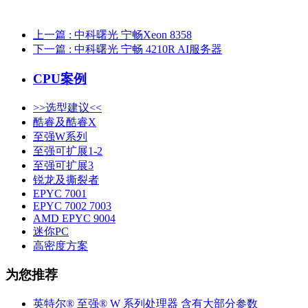
上一篇
: 中科曙光 宁畅Xeon 8358
下一篇
: 中科曙光 宁畅 4210R AI服务器
CPU案例
>>选型建议<<
酷睿及酷睿X
至强W系列
至强可扩展1-2
至强可扩展3
锐龙及撕裂者
EPYC 7001
EPYC 7002 7003
AMD EPYC 9004
迷你PC
高密度方案
为您推荐
英特尔® 至强® W 系列处理器 含有大部分参数