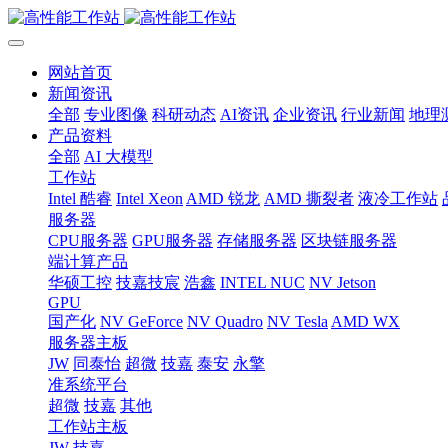
网站首页
新闻资讯
全部
专业图像
科研动态
AI资讯
企业资讯
行业新闻
地理
产品资料
全部
AI 大模型
工作站
Intel 酷睿
Intel Xeon
AMD 锐龙
AMD 撕裂者
液冷工作站
服务器
CPU服务器
GPU服务器
存储服务器
区块链服务器
端计算产品
华硕工控
技嘉技宸
浩鑫
INTEL NUC
NV Jetson
GPU
国产化
NV GeForce
NV Quadro
NV Tesla
AMD WX
服务器主板
JW
同泰怡
超微
技嘉
泰安
永擎
准系统平台
超微
技嘉
其他
工作站主板
JW
技嘉