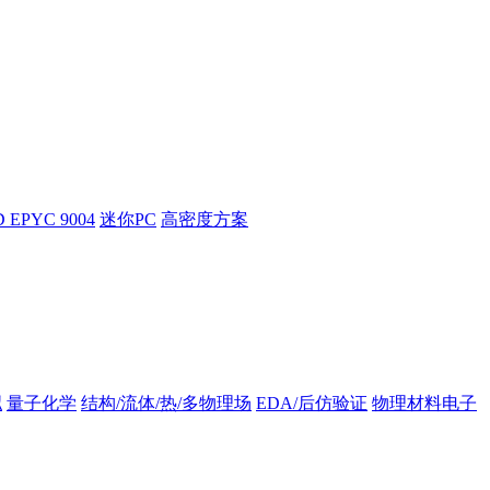
 EPYC 9004
迷你PC
高密度方案
拟
量子化学
结构/流体/热/多物理场
EDA/后仿验证
物理材料电子