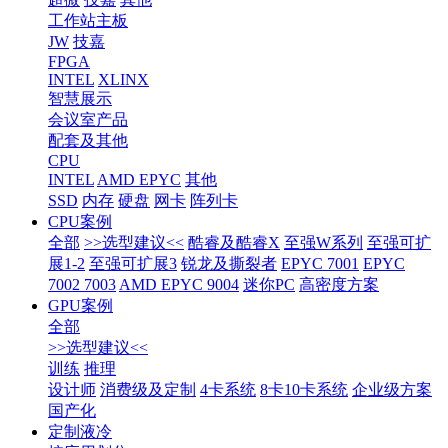
工作站主板
JW
技嘉
FPGA
INTEL
XLINX
智慧展示
会议室产品
配套及其他
CPU
INTEL
AMD EPYC
其他
SSD
内存
硬盘
网卡
阵列卡
CPU案例
全部
>>选型建议<<
酷睿及酷睿X
至强W系列
至强可扩
展1-2
至强可扩展3
锐龙及撕裂者
EPYC 7001
EPYC
7002 7003
AMD EPYC 9004
迷你PC
高密度方案
GPU案例
全部
>>选型建议<<
训练
推理
设计师
消费级及定制
4卡系统
8卡10卡系统
企业级方案
国产化
定制液冷