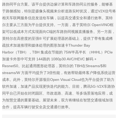
路协同平台方案。该平台提供边缘计算和车路协同云控服务，能够基
于路侧感知，特别是摄像头视频来分析道路实时状况，通过V2X信号将
相关车联网服务信息发送给车辆，以提高交通安全和通行效率。英特
尔主要从三方面为平台提供支持。一方面，基于英特尔 OpenVINO框
架可以低成本方式实现面向C端的车路协同视频直播服务。另一方面，
英特尔在高密度的至强® 可扩展处理器的基础上，提供了带有集成稀
疏技术加速推理和媒体处理的图形加速卡Thunder Bay
Harbor（TBH），TBH 集成在节能的 75W半高半长 （HHHL）PCIe
加速卡外形中可支持 144路的 1080p30 AVC/HEVC 解码 +
Resnet50。比起通用图形处理器，英特尔的 TBH在Streams/$和
streams/W 方面平均提升了3倍性能，有效帮助最终客户降低系统运营
成本。此外，英特尔开源项目Open Visual Cloud也为平台提供了助力
软件加速，加速产品实现更快迭代的能力。目前，腾讯5G-V2X车路协
同平台已开始在封闭园区、市政道路、高速、等多场景落地应用，成
为智慧交通的重要基础。展望未来，双方将继续在智慧交通领域加强
合作，提高车辆行驶安全及交通通行效率。