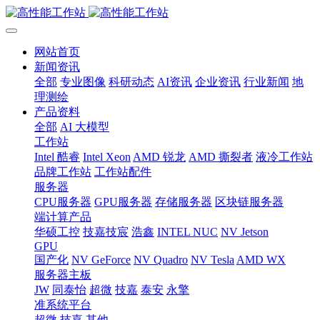
网站首页
新闻资讯
全部
专业图像
科研动态
AI资讯
企业资讯
行业新闻
地
理测绘
产品资料
全部
AI 大模型
工作站
Intel 酷睿
Intel Xeon
AMD 锐龙
AMD 撕裂者
液冷工作站
品牌工作站
工作站配件
服务器
CPU服务器
GPU服务器
存储服务器
区块链服务器
端计算产品
华硕工控
技嘉技宸
浩鑫
INTEL NUC
NV Jetson
GPU
国产化
NV GeForce
NV Quadro
NV Tesla
AMD WX
服务器主板
JW
同泰怡
超微
技嘉
泰安
永擎
准系统平台
超微
技嘉
其他