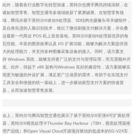
此外，随着各行业数字化转型加速，英特尔也携手腾讯持续深耕，在
诸如智慧零售、智慧交通等多领域收获了累累硕果。在智慧零售领
域，腾讯亦基于英特尔®凌动®处理器、3D结构光摄像头等关键组件，
及自身先进的人脸识别技术，推出了微信刷脸支付解决方案，并在桑
达最新一代商业 POS 机上首发落地。英特尔®凌动®处理器优异的每
瓦性能、丰富的图形效果以及 I/O 扩展功能，能够为解决方案提供强
大的处理能力，并支持多种图像采集设备的接入。同时，该方案支
持 Windows 系统，能够支持更广泛的支付与管理应用，而无需额外开
发。此外，得益于 x86 架构与Windows 良好的兼容性，该方案能够实
现更为敏捷的外设扩展，满足更广泛场景的需求，有助于在实现支付
工具安全和便捷的统一基础上，进一步驱动新型支付方案的快速普
及，从而加速智慧零售发展。
会上，英特尔与腾讯智慧交通也展示了基于英特尔®至强®可扩展处理
器，英特尔®视觉处理卡Thunder Bay Harbour（TBH，视觉处理器推
理产品线）和Open Visual Cloud开源项目驱动的低成本的5G-V2X车