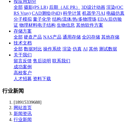
按应用划分
全部
摄影(PS LR)
后期（AE PR）
3D设计动画
渲染(OC
RS Vray)
CAD测绘(P4D)
科学计算
机器学习AI
电磁仿真
分子模拟
量子化学
结构/流体/热/多物理场
EDA/后仿验
证
物理材料电子结构
生物信息
其他软件方案
存储方案
全部
硬盘产品
NAS产品
通用存储
全闪存储
其他存储
技术文档
全部
数据对比
操作系统
渲染
仿真
AI
其他
测试数据
关于我们
留言反馈
售后说明
联系我们
成功案例
高校客户
人才招募
资料下载
行业新闻
[18915339688]
网站首页
新闻资讯
行业新闻