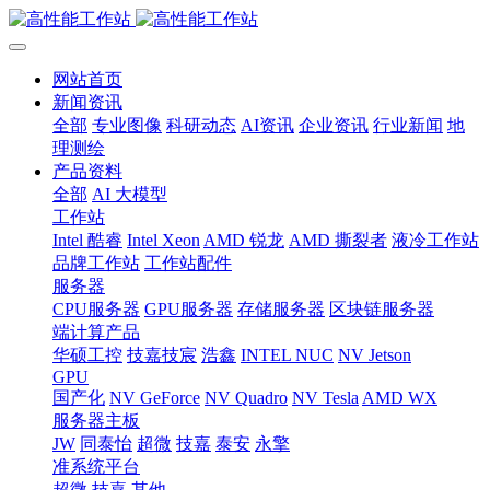
网站首页
新闻资讯
全部
专业图像
科研动态
AI资讯
企业资讯
行业新闻
地
理测绘
产品资料
全部
AI 大模型
工作站
Intel 酷睿
Intel Xeon
AMD 锐龙
AMD 撕裂者
液冷工作站
品牌工作站
工作站配件
服务器
CPU服务器
GPU服务器
存储服务器
区块链服务器
端计算产品
华硕工控
技嘉技宸
浩鑫
INTEL NUC
NV Jetson
GPU
国产化
NV GeForce
NV Quadro
NV Tesla
AMD WX
服务器主板
JW
同泰怡
超微
技嘉
泰安
永擎
准系统平台
超微
技嘉
其他