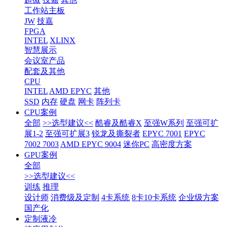
工作站主板
JW
技嘉
FPGA
INTEL
XLINX
智慧展示
会议室产品
配套及其他
CPU
INTEL
AMD EPYC
其他
SSD
内存
硬盘
网卡
阵列卡
CPU案例
全部
>>选型建议<<
酷睿及酷睿X
至强W系列
至强可扩
展1-2
至强可扩展3
锐龙及撕裂者
EPYC 7001
EPYC
7002 7003
AMD EPYC 9004
迷你PC
高密度方案
GPU案例
全部
>>选型建议<<
训练
推理
设计师
消费级及定制
4卡系统
8卡10卡系统
企业级方案
国产化
定制液冷