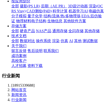
按应用划分
全部
摄影(PS LR)
后期（AE PR）
3D设计动画
渲染(OC
RS Vray)
CAD测绘(P4D)
科学计算
机器学习AI
电磁仿真
分子模拟
量子化学
结构/流体/热/多物理场
EDA/后仿验
证
物理材料电子结构
生物信息
其他软件方案
存储方案
全部
硬盘产品
NAS产品
通用存储
全闪存储
其他存储
技术文档
全部
数据对比
操作系统
渲染
仿真
AI
其他
测试数据
关于我们
留言反馈
售后说明
联系我们
成功案例
高校客户
人才招募
资料下载
行业新闻
[18915339688]
网站首页
新闻资讯
行业新闻