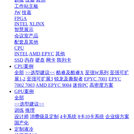
工作站主板
JW
技嘉
FPGA
INTEL
XLINX
智慧展示
会议室产品
配套及其他
CPU
INTEL
AMD EPYC
其他
SSD
内存
硬盘
网卡
阵列卡
CPU案例
全部
>>选型建议<<
酷睿及酷睿X
至强W系列
至强可扩
展1-2
至强可扩展3
锐龙及撕裂者
EPYC 7001
EPYC
7002 7003
AMD EPYC 9004
迷你PC
高密度方案
GPU案例
全部
>>选型建议<<
训练
推理
设计师
消费级及定制
4卡系统
8卡10卡系统
企业级方案
国产化
定制液冷