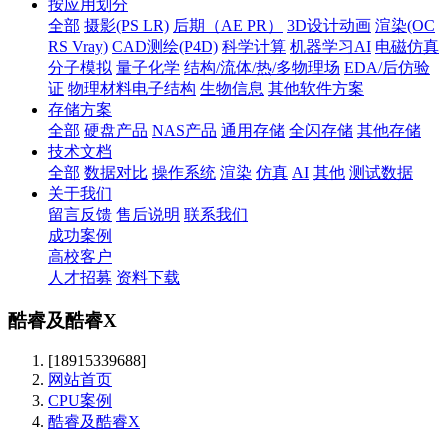
按应用划分
全部
摄影(PS LR)
后期（AE PR）
3D设计动画
渲染(OC
RS Vray)
CAD测绘(P4D)
科学计算
机器学习AI
电磁仿真
分子模拟
量子化学
结构/流体/热/多物理场
EDA/后仿验
证
物理材料电子结构
生物信息
其他软件方案
存储方案
全部
硬盘产品
NAS产品
通用存储
全闪存储
其他存储
技术文档
全部
数据对比
操作系统
渲染
仿真
AI
其他
测试数据
关于我们
留言反馈
售后说明
联系我们
成功案例
高校客户
人才招募
资料下载
酷睿及酷睿X
[18915339688]
网站首页
CPU案例
酷睿及酷睿X