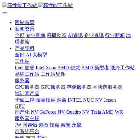
网站首页
新闻资讯
全部
专业图像
科研动态
AI资讯
企业资讯
行业新闻
地
理测绘
产品资料
全部
AI 大模型
工作站
Intel 酷睿
Intel Xeon
AMD 锐龙
AMD 撕裂者
液冷工作站
品牌工作站
工作站配件
服务器
CPU服务器
GPU服务器
存储服务器
区块链服务器
端计算产品
华硕工控
技嘉技宸
浩鑫
INTEL NUC
NV Jetson
GPU
国产化
NV GeForce
NV Quadro
NV Tesla
AMD WX
服务器主板
JW
同泰怡
超微
技嘉
泰安
永擎
准系统平台
超微
技嘉
其他