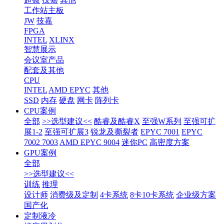
工作站主板
JW
技嘉
FPGA
INTEL
XLINX
智慧展示
会议室产品
配套及其他
CPU
INTEL
AMD EPYC
其他
SSD
内存
硬盘
网卡
阵列卡
CPU案例
全部
>>选型建议<<
酷睿及酷睿X
至强W系列
至强可扩
展1-2
至强可扩展3
锐龙及撕裂者
EPYC 7001
EPYC
7002 7003
AMD EPYC 9004
迷你PC
高密度方案
GPU案例
全部
>>选型建议<<
训练
推理
设计师
消费级及定制
4卡系统
8卡10卡系统
企业级方案
国产化
定制液冷