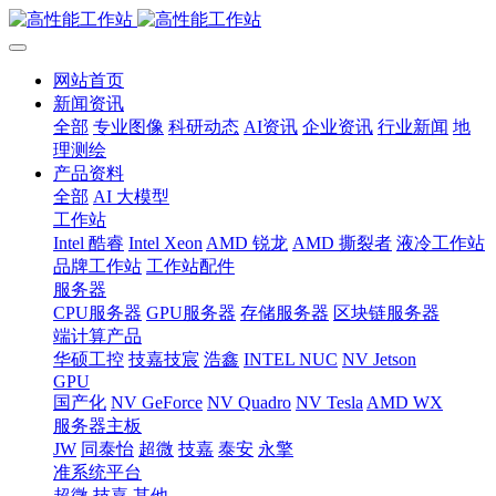
网站首页
新闻资讯
全部
专业图像
科研动态
AI资讯
企业资讯
行业新闻
地
理测绘
产品资料
全部
AI 大模型
工作站
Intel 酷睿
Intel Xeon
AMD 锐龙
AMD 撕裂者
液冷工作站
品牌工作站
工作站配件
服务器
CPU服务器
GPU服务器
存储服务器
区块链服务器
端计算产品
华硕工控
技嘉技宸
浩鑫
INTEL NUC
NV Jetson
GPU
国产化
NV GeForce
NV Quadro
NV Tesla
AMD WX
服务器主板
JW
同泰怡
超微
技嘉
泰安
永擎
准系统平台
超微
技嘉
其他