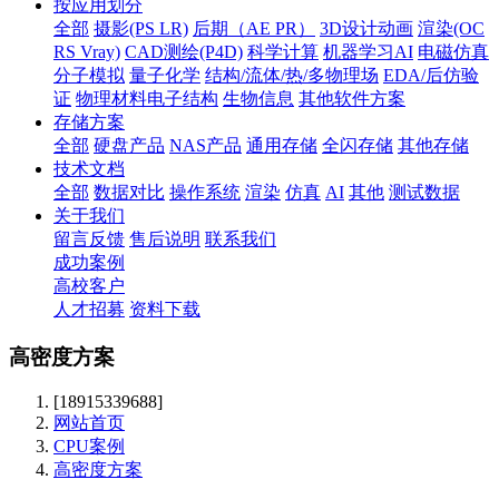
按应用划分
全部
摄影(PS LR)
后期（AE PR）
3D设计动画
渲染(OC
RS Vray)
CAD测绘(P4D)
科学计算
机器学习AI
电磁仿真
分子模拟
量子化学
结构/流体/热/多物理场
EDA/后仿验
证
物理材料电子结构
生物信息
其他软件方案
存储方案
全部
硬盘产品
NAS产品
通用存储
全闪存储
其他存储
技术文档
全部
数据对比
操作系统
渲染
仿真
AI
其他
测试数据
关于我们
留言反馈
售后说明
联系我们
成功案例
高校客户
人才招募
资料下载
高密度方案
[18915339688]
网站首页
CPU案例
高密度方案