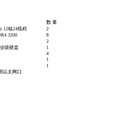
数 量
Ghz 12核24线程
2
4 3200
8
2
M 企业级硬盘
1
4
1
1
MI专用以太网口