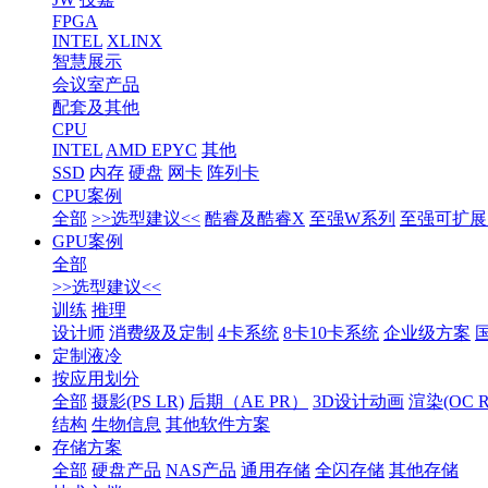
FPGA
INTEL
XLINX
智慧展示
会议室产品
配套及其他
CPU
INTEL
AMD EPYC
其他
SSD
内存
硬盘
网卡
阵列卡
CPU案例
全部
>>选型建议<<
酷睿及酷睿X
至强W系列
至强可扩展1
GPU案例
全部
>>选型建议<<
训练
推理
设计师
消费级及定制
4卡系统
8卡10卡系统
企业级方案
定制液冷
按应用划分
全部
摄影(PS LR)
后期（AE PR）
3D设计动画
渲染(OC RS
结构
生物信息
其他软件方案
存储方案
全部
硬盘产品
NAS产品
通用存储
全闪存储
其他存储