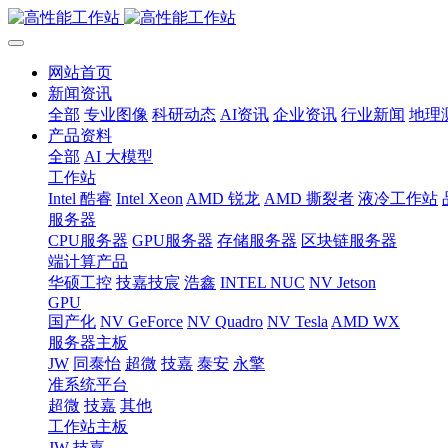
网站首页
新闻资讯
全部
专业图像
科研动态
AI资讯
企业资讯
行业新闻
地理
产品资料
全部
AI 大模型
工作站
Intel 酷睿
Intel Xeon
AMD 锐龙
AMD 撕裂者
液冷工作站
服务器
CPU服务器
GPU服务器
存储服务器
区块链服务器
端计算产品
华硕工控
技嘉技宸
浩鑫
INTEL NUC
NV Jetson
GPU
国产化
NV GeForce
NV Quadro
NV Tesla
AMD WX
服务器主板
JW
同泰怡
超微
技嘉
泰安
永擎
准系统平台
超微
技嘉
其他
工作站主板
JW
技嘉