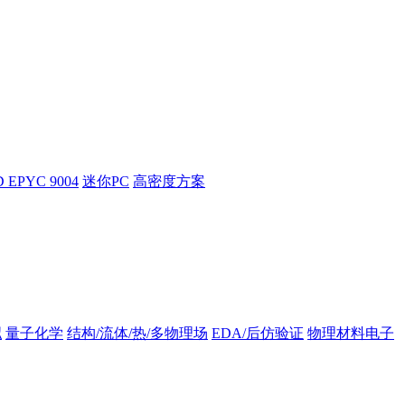
 EPYC 9004
迷你PC
高密度方案
拟
量子化学
结构/流体/热/多物理场
EDA/后仿验证
物理材料电子