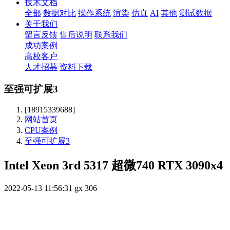
技术文档
全部
数据对比
操作系统
渲染
仿真
AI
其他
测试数据
关于我们
留言反馈
售后说明
联系我们
成功案例
高校客户
人才招募
资料下载
至强可扩展3
[18915339688]
网站首页
CPU案例
至强可扩展3
Intel Xeon 3rd 5317 超微740 RTX 3090x4
2022-05-13 11:56:31
gx
306