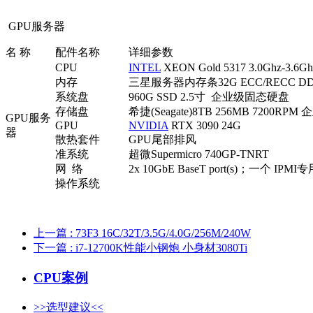
GPU服务器
名 称
配件名称
详细参数
CPU
INTEL
XEON Gold 5317 3.0Ghz-3.6
内存
三星服务器内存条32G ECC/RECC DDR
系统盘
960G SSD 2.5寸 企业级固态硬盘
存储盘
希捷(Seagate)8TB 256MB 7200RP
GPU服务
GPU
NVIDIA
RTX 3090 24G
器
散热套件
GPU尾部排风
准系统
超微Supermicro 740GP-TNRT
网 络
2x 10GbE BaseT port(s)；一个 IP
操作系统
上一篇
: 73F3 16C/32T/3.5G/4.0G/256M/240W
下一篇
: i7-12700K性能小钢炮 小身材3080Ti
CPU案例
>>选型建议<<