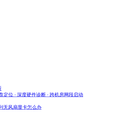
斯
 物理磁盘定位 · 深度硬件诊断 · 跨机房网段启动
系列无风扇显卡怎么办