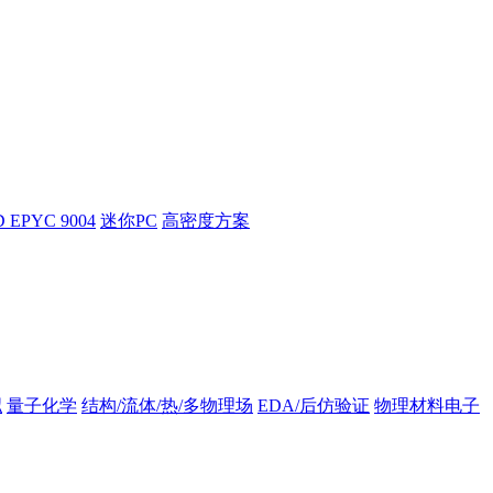
 EPYC 9004
迷你PC
高密度方案
拟
量子化学
结构/流体/热/多物理场
EDA/后仿验证
物理材料电子