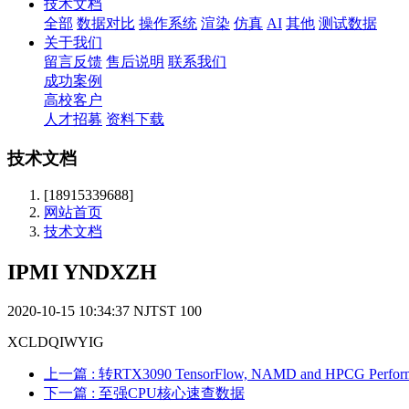
技术文档
全部
数据对比
操作系统
渲染
仿真
AI
其他
测试数据
关于我们
留言反馈
售后说明
联系我们
成功案例
高校客户
人才招募
资料下载
技术文档
[18915339688]
网站首页
技术文档
IPMI YNDXZH
2020-10-15 10:34:37
NJTST
100
XCLDQIWYIG
上一篇
: 转RTX3090 TensorFlow, NAMD and HPCG Performan
下一篇
: 至强CPU核心速查数据