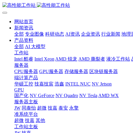
网站首页
新闻资讯
全部
专业图像
科研动态
AI资讯
企业资讯
行业新闻
地理
产品资料
全部
AI 大模型
工作站
Intel 酷睿
Intel Xeon
AMD 锐龙
AMD 撕裂者
液冷工作站
服务器
CPU服务器
GPU服务器
存储服务器
区块链服务器
端计算产品
华硕工控
技嘉技宸
浩鑫
INTEL NUC
NV Jetson
GPU
国产化
NV GeForce
NV Quadro
NV Tesla
AMD WX
服务器主板
JW
同泰怡
超微
技嘉
泰安
永擎
准系统平台
超微
技嘉
其他
工作站主板
JW
技嘉