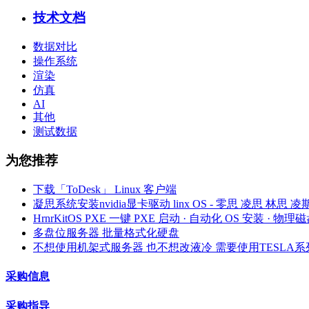
技术文档
数据对比
操作系统
渲染
仿真
AI
其他
测试数据
为您推荐
下载「ToDesk」 Linux 客户端
凝思系统安装nvidia显卡驱动 linx OS - 零思 凌思 林思 凌
HrnrKitOS PXE 一键 PXE 启动 · 自动化 OS 安装 ·
多盘位服务器 批量格式化硬盘
不想使用机架式服务器 也不想改液冷 需要使用TESLA
采购信息
采购指导