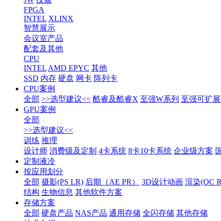
FPGA
INTEL
XLINX
智慧展示
会议室产品
配套及其他
CPU
INTEL
AMD EPYC
其他
SSD
内存
硬盘
网卡
阵列卡
CPU案例
全部
>>选型建议<<
酷睿及酷睿X
至强W系列
至强可扩展1
GPU案例
全部
>>选型建议<<
训练
推理
设计师
消费级及定制
4卡系统
8卡10卡系统
企业级方案
定制液冷
按应用划分
全部
摄影(PS LR)
后期（AE PR）
3D设计动画
渲染(OC RS
结构
生物信息
其他软件方案
存储方案
全部
硬盘产品
NAS产品
通用存储
全闪存储
其他存储