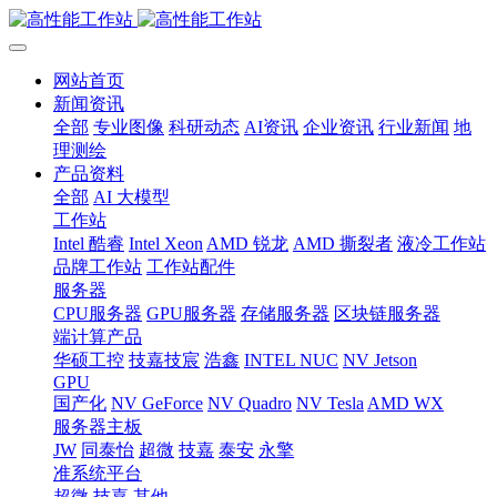
网站首页
新闻资讯
全部
专业图像
科研动态
AI资讯
企业资讯
行业新闻
地
理测绘
产品资料
全部
AI 大模型
工作站
Intel 酷睿
Intel Xeon
AMD 锐龙
AMD 撕裂者
液冷工作站
品牌工作站
工作站配件
服务器
CPU服务器
GPU服务器
存储服务器
区块链服务器
端计算产品
华硕工控
技嘉技宸
浩鑫
INTEL NUC
NV Jetson
GPU
国产化
NV GeForce
NV Quadro
NV Tesla
AMD WX
服务器主板
JW
同泰怡
超微
技嘉
泰安
永擎
准系统平台
超微
技嘉
其他