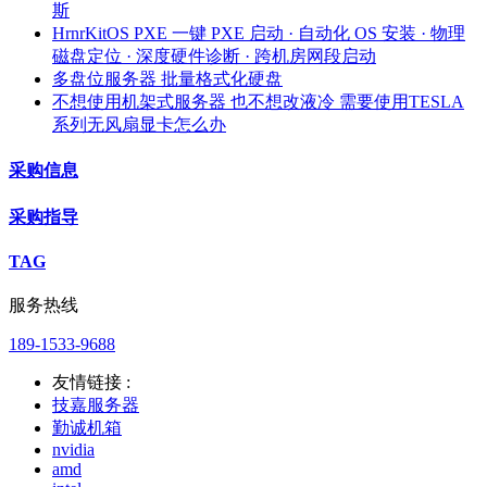
斯
HrnrKitOS PXE 一键 PXE 启动 · 自动化 OS 安装 · 物理
磁盘定位 · 深度硬件诊断 · 跨机房网段启动
多盘位服务器 批量格式化硬盘
不想使用机架式服务器 也不想改液冷 需要使用TESLA
系列无风扇显卡怎么办
采购信息
采购指导
TAG
服务热线
189-1533-9688
友情链接 :
技嘉服务器
勤诚机箱
nvidia
amd