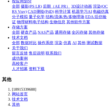
按应用划分
全部
摄影(PS LR)
后期（AE PR）
3D设计动画
渲染(OC
RS Vray)
CAD测绘(P4D)
科学计算
机器学习AI
电磁仿真
分子模拟
量子化学
结构/流体/热/多物理场
EDA/后仿验
证
物理材料电子结构
生物信息
其他软件方案
存储方案
全部
硬盘产品
NAS产品
通用存储
全闪存储
其他存储
技术文档
全部
数据对比
操作系统
渲染
仿真
AI
其他
测试数据
关于我们
留言反馈
售后说明
联系我们
成功案例
高校客户
人才招募
资料下载
其他
[18915339688]
网站首页
技术文档
其他