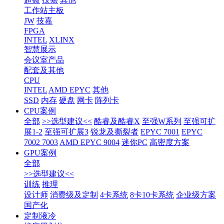
工作站主板
JW
技嘉
FPGA
INTEL
XLINX
智慧展示
会议室产品
配套及其他
CPU
INTEL
AMD EPYC
其他
SSD
内存
硬盘
网卡
阵列卡
CPU案例
全部
>>选型建议<<
酷睿及酷睿X
至强W系列
至强可扩
展1-2
至强可扩展3
锐龙及撕裂者
EPYC 7001
EPYC
7002 7003
AMD EPYC 9004
迷你PC
高密度方案
GPU案例
全部
>>选型建议<<
训练
推理
设计师
消费级及定制
4卡系统
8卡10卡系统
企业级方案
国产化
定制液冷