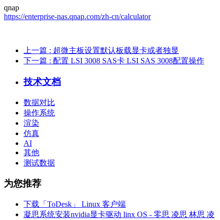
qnap
https://enterprise-nas.qnap.com/zh-cn/calculator
上一篇
: 超微主板设置默认板载显卡或者独显
下一篇
: 配置 LSI 3008 SAS卡 LSI SAS 3008配置操作
技术文档
数据对比
操作系统
渲染
仿真
AI
其他
测试数据
为您推荐
下载「ToDesk」 Linux 客户端
凝思系统安装nvidia显卡驱动 linx OS - 零思 凌思 林思 凌