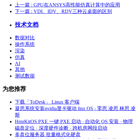
上一篇
: GPU在ANSYS高性能仿真计算中的应用
下一篇
: VDI、IDV、RDV三种云桌面的区别
技术文档
数据对比
操作系统
渲染
仿真
AI
其他
测试数据
为您推荐
下载「ToDesk」 Linux 客户端
凝思系统安装nvidia显卡驱动 linx OS - 零思 凌思 林思 凌
斯
HrnrKitOS PXE 一键 PXE 启动 · 自动化 OS 安装 · 物理
磁盘定位 · 深度硬件诊断 · 跨机房网段启动
多盘位服务器 批量格式化硬盘