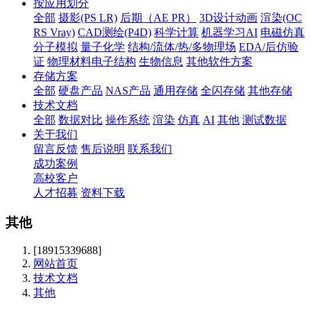
按应用划分
全部
摄影(PS LR)
后期（AE PR）
3D设计动画
渲染(OC
RS Vray)
CAD测绘(P4D)
科学计算
机器学习AI
电磁仿真
分子模拟
量子化学
结构/流体/热/多物理场
EDA/后仿验
证
物理材料电子结构
生物信息
其他软件方案
存储方案
全部
硬盘产品
NAS产品
通用存储
全闪存储
其他存储
技术文档
全部
数据对比
操作系统
渲染
仿真
AI
其他
测试数据
关于我们
留言反馈
售后说明
联系我们
成功案例
高校客户
人才招募
资料下载
其他
[18915339688]
网站首页
技术文档
其他