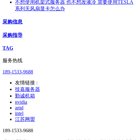
不想使用机架式服务器 也不想改液冷 需要使用TESLA
系列无风扇显卡怎么办
采购信息
采购指导
TAG
服务热线
189-1533-9688
友情链接 :
技嘉服务器
勤诚机箱
nvidia
amd
intel
江苏网盟
189-1533-9688