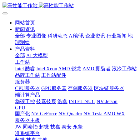
网站首页
新闻资讯
全部
专业图像
科研动态
AI资讯
企业资讯
行业新闻
地
理测绘
产品资料
全部
AI 大模型
工作站
Intel 酷睿
Intel Xeon
AMD 锐龙
AMD 撕裂者
液冷工作站
品牌工作站
工作站配件
服务器
CPU服务器
GPU服务器
存储服务器
区块链服务器
端计算产品
华硕工控
技嘉技宸
浩鑫
INTEL NUC
NV Jetson
GPU
国产化
NV GeForce
NV Quadro
NV Tesla
AMD WX
服务器主板
JW
同泰怡
超微
技嘉
泰安
永擎
准系统平台
超微
技嘉
其他