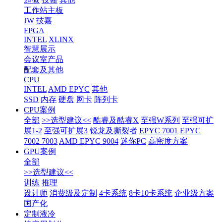
工作站主板
JW
技嘉
FPGA
INTEL
XLINX
智慧展示
会议室产品
配套及其他
CPU
INTEL
AMD EPYC
其他
SSD
内存
硬盘
网卡
阵列卡
CPU案例
全部
>>选型建议<<
酷睿及酷睿X
至强W系列
至强可扩
展1-2
至强可扩展3
锐龙及撕裂者
EPYC 7001
EPYC
7002 7003
AMD EPYC 9004
迷你PC
高密度方案
GPU案例
全部
>>选型建议<<
训练
推理
设计师
消费级及定制
4卡系统
8卡10卡系统
企业级方案
国产化
定制液冷