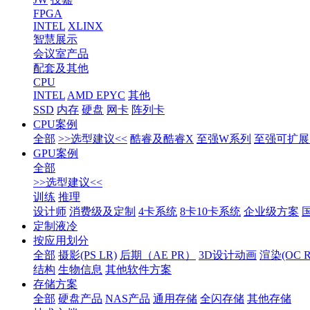
FPGA
INTEL
XLINX
智慧展示
会议室产品
配套及其他
CPU
INTEL
AMD EPYC
其他
SSD
内存
硬盘
网卡
阵列卡
CPU案例
全部
>>选型建议<<
酷睿及酷睿X
至强W系列
至强可扩展1
GPU案例
全部
>>选型建议<<
训练
推理
设计师
消费级及定制
4卡系统
8卡10卡系统
企业级方案
定制液冷
按应用划分
全部
摄影(PS LR)
后期（AE PR）
3D设计动画
渲染(OC RS
结构
生物信息
其他软件方案
存储方案
全部
硬盘产品
NAS产品
通用存储
全闪存储
其他存储