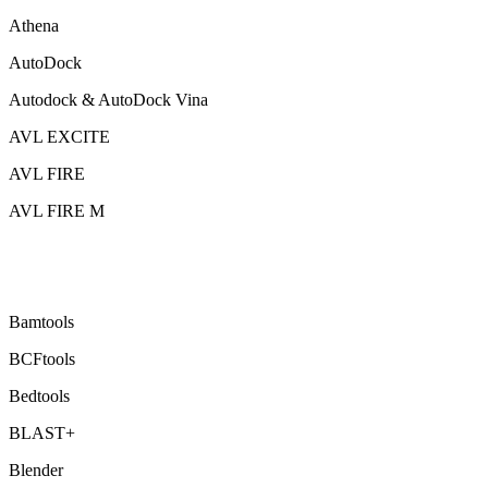
Athena
AutoDock
Autodock & AutoDock Vina
AVL EXCITE
AVL FIRE
AVL FIRE M
Bamtools
BCFtools
Bedtools
BLAST+
Blender