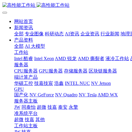
网站首页
新闻资讯
全部
专业图像
科研动态
AI资讯
企业资讯
行业新闻
地理
产品资料
全部
AI 大模型
工作站
Intel 酷睿
Intel Xeon
AMD 锐龙
AMD 撕裂者
液冷工作站
服务器
CPU服务器
GPU服务器
存储服务器
区块链服务器
端计算产品
华硕工控
技嘉技宸
浩鑫
INTEL NUC
NV Jetson
GPU
国产化
NV GeForce
NV Quadro
NV Tesla
AMD WX
服务器主板
JW
同泰怡
超微
技嘉
泰安
永擎
准系统平台
超微
技嘉
其他
工作站主板
JW
技嘉