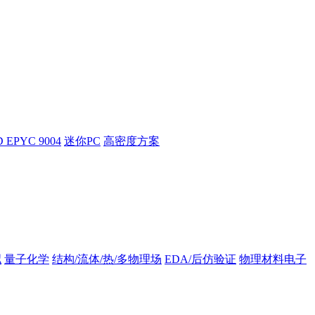
 EPYC 9004
迷你PC
高密度方案
拟
量子化学
结构/流体/热/多物理场
EDA/后仿验证
物理材料电子