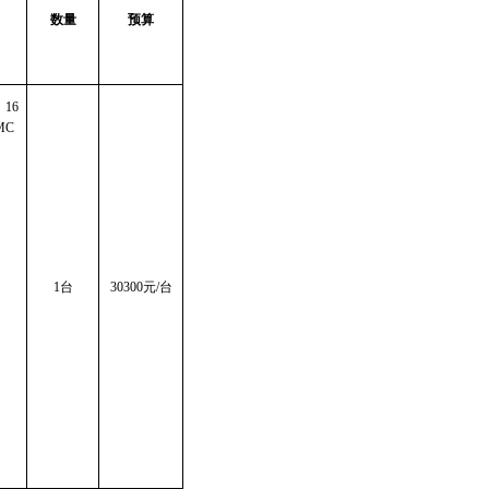
数量
预算
，16
MC
1台
303
00元/台