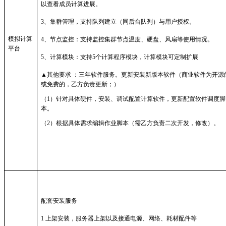
以查看成员计算进展。
3、集群管理，支持队列建立（同后台队列）与用户授权。
模拟计算
4、节点监控：支持监控集群节点温度、硬盘、风扇等使用情况。
平台
5、计算模块：支持5个计算程序模块，计算模块可定制扩展
▲其他
要求
：三年软件服务。更新安装新版本软件（商业软件为开源
或免费的，乙方负责更新
；）
（
1）针对具体硬件，安装、调试配置计算软件，更新配置软件调度脚
本。
（
2）根据具体需求编辑作业脚本（需
乙方
负责二次
开发，修改
）。
配套安装服务
1 上架安装，服务器上架以及接通电源、网络、
耗材配件等