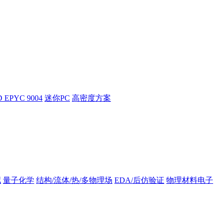
 EPYC 9004
迷你PC
高密度方案
拟
量子化学
结构/流体/热/多物理场
EDA/后仿验证
物理材料电子