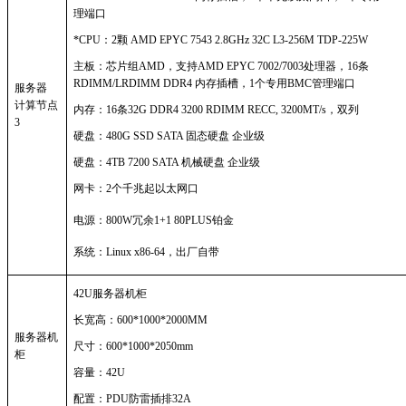
理端口
*CPU：2颗 AMD EPYC 7543 2.8GHz 32C L3-256M TDP-225W
主板：芯片组
AMD，支持AMD EPYC 7002/7003处理器，16条
RDIMM/LRDIMM DDR4 内存插槽，1个专用BMC管理端口
服务器
计算节点
内存：
16条32G DDR4 3200 RDIMM RECC, 3200MT/s，双列
3
硬盘：
480G SSD SATA 固态硬盘 企业级
硬盘：
4TB 7200 SATA 机械硬盘 企业级
网卡：
2个千兆起以太网口
电源：
800W冗余1+1 80PLUS铂金
系统：
Linux x86-64，出厂自带
42U服务器机柜
长宽高：
600*1000*2000MM
服务器机
尺寸：
600*1000*2050mm
柜
容量：
42U
配置：
PDU防雷插排32A