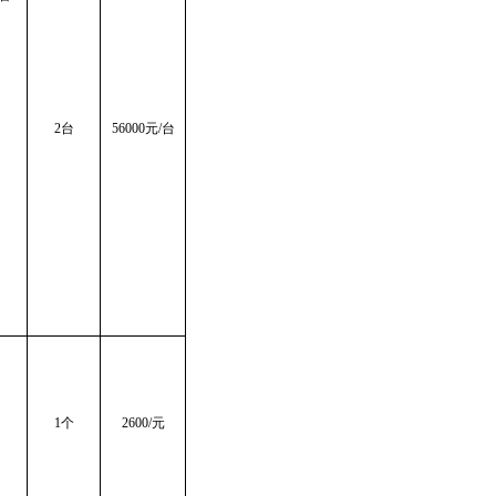
2台
56000
元
/台
1个
2
6
00/元