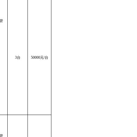
C管
3台
50
000元/台
C管