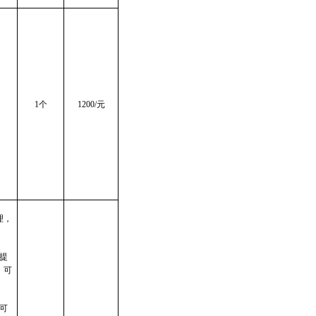
1个
1
2
00/元
理，
提
，可
可