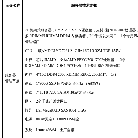
设备名称
服务器技术参数
2U机架式服务器，8个2.5/3.5 SATA硬盘位，支持2颗7001/7002处理器
条 RDIMM/LRDIMM DDR4 内存插槽，2个千兆以太网口，1个专用B
管理端口
CPU：1颗AMD EPYC 7281 2.1GHz 16C L3-32M TDP-155W
主板：芯片组
AMD，支持AMD EPYC 7001/7002处理器，16条
RDIMM/LRDIMM DDR4 内存插槽，1个专用BMC管理端口
内存：
4*16G DDR4 2666 RDIMM RECC, 2666MT/s，双列
服务器
管理节点
硬盘：
1*960G SSD 固态硬盘 企业级（系统盘）
1
硬盘：
7*16TB 7200 SATA 机械硬盘 企业级
网卡：
2个千兆起以太网口
阵列：
LSI MegaRAID SAS 9361-8i 2G
电源：
800W冗余1+1 80PLUS铂金
系统：
Linux x86-64，出厂自带