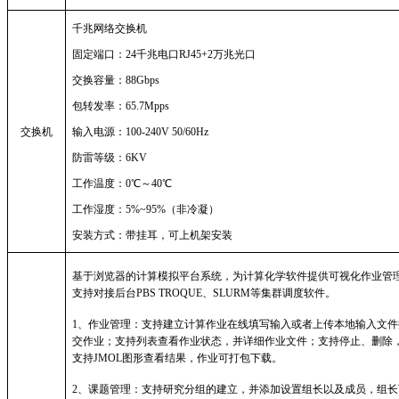
千兆网络交换机
固定端口：
24千兆电口RJ45+2万兆光口
交换容量：
88Gbps
包转发率：
65.7Mpps
交换机
输入电源：
100-240V 50/60Hz
防雷等级：
6KV
工作温度：
0℃～40℃
工作湿度：
5%~95%（非冷凝）
安装方式：带挂耳，可上机架安装
基于浏览器的计算模拟平台系统，为计算化学软件提供可视化作业管
支持对接后台
PBS TROQUE、SLURM等集群调度软件。
1、作业管理：支持建立计算作业在线填写输入或者上传本地输入文件
交作业；支持列表查看作业状态，并详细作业文件；支持停止、删除
支持JMOL图形查看结果，作业可打包下载。
2、课题管理：支持研究分组的建立，并添加设置组长以及成员，组长