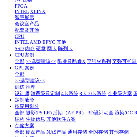
FPGA
INTEL
XLINX
智慧展示
会议室产品
配套及其他
CPU
INTEL
AMD EPYC
其他
SSD
内存
硬盘
网卡
阵列卡
CPU案例
全部
>>选型建议<<
酷睿及酷睿X
至强W系列
至强可扩展1
GPU案例
全部
>>选型建议<<
训练
推理
设计师
消费级及定制
4卡系统
8卡10卡系统
企业级方案
定制液冷
按应用划分
全部
摄影(PS LR)
后期（AE PR）
3D设计动画
渲染(OC RS
结构
生物信息
其他软件方案
存储方案
全部
硬盘产品
NAS产品
通用存储
全闪存储
其他存储