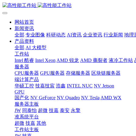
网站首页
新闻资讯
全部
专业图像
科研动态
AI资讯
企业资讯
行业新闻
地理
产品资料
全部
AI 大模型
工作站
Intel 酷睿
Intel Xeon
AMD 锐龙
AMD 撕裂者
液冷工作站
服务器
CPU服务器
GPU服务器
存储服务器
区块链服务器
端计算产品
华硕工控
技嘉技宸
浩鑫
INTEL NUC
NV Jetson
GPU
国产化
NV GeForce
NV Quadro
NV Tesla
AMD WX
服务器主板
JW
同泰怡
超微
技嘉
泰安
永擎
准系统平台
超微
技嘉
其他
工作站主板
JW
技嘉