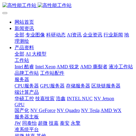
网站首页
新闻资讯
全部
专业图像
科研动态
AI资讯
企业资讯
行业新闻
地
理测绘
产品资料
全部
AI 大模型
工作站
Intel 酷睿
Intel Xeon
AMD 锐龙
AMD 撕裂者
液冷工作站
品牌工作站
工作站配件
服务器
CPU服务器
GPU服务器
存储服务器
区块链服务器
端计算产品
华硕工控
技嘉技宸
浩鑫
INTEL NUC
NV Jetson
GPU
国产化
NV GeForce
NV Quadro
NV Tesla
AMD WX
服务器主板
JW
同泰怡
超微
技嘉
泰安
永擎
准系统平台
超微
技嘉
其他