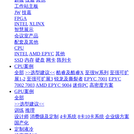
工作站主板
JW
技嘉
FPGA
INTEL
XLINX
智慧展示
会议室产品
配套及其他
CPU
INTEL
AMD EPYC
其他
SSD
内存
硬盘
网卡
阵列卡
CPU案例
全部
>>选型建议<<
酷睿及酷睿X
至强W系列
至强可扩
展1-2
至强可扩展3
锐龙及撕裂者
EPYC 7001
EPYC
7002 7003
AMD EPYC 9004
迷你PC
高密度方案
GPU案例
全部
>>选型建议<<
训练
推理
设计师
消费级及定制
4卡系统
8卡10卡系统
企业级方案
国产化
定制液冷