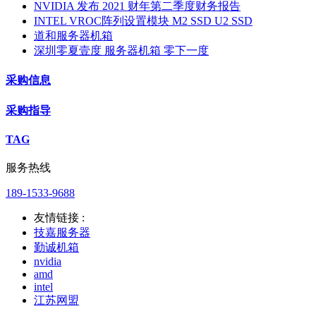
NVIDIA 发布 2021 财年第二季度财务报告
INTEL VROC阵列设置模块 M2 SSD U2 SSD
道和服务器机箱
深圳零夏壹度 服务器机箱 零下一度
采购信息
采购指导
TAG
服务热线
189-1533-9688
友情链接 :
技嘉服务器
勤诚机箱
nvidia
amd
intel
江苏网盟