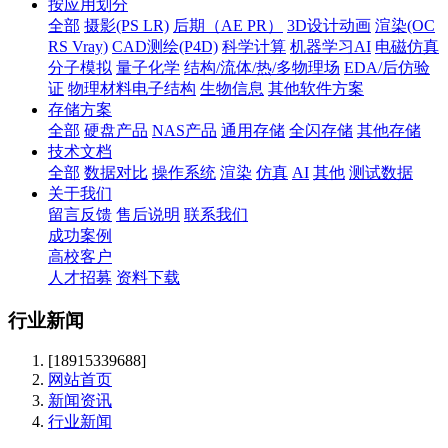
按应用划分
全部
摄影(PS LR)
后期（AE PR）
3D设计动画
渲染(OC
RS Vray)
CAD测绘(P4D)
科学计算
机器学习AI
电磁仿真
分子模拟
量子化学
结构/流体/热/多物理场
EDA/后仿验
证
物理材料电子结构
生物信息
其他软件方案
存储方案
全部
硬盘产品
NAS产品
通用存储
全闪存储
其他存储
技术文档
全部
数据对比
操作系统
渲染
仿真
AI
其他
测试数据
关于我们
留言反馈
售后说明
联系我们
成功案例
高校客户
人才招募
资料下载
行业新闻
[18915339688]
网站首页
新闻资讯
行业新闻