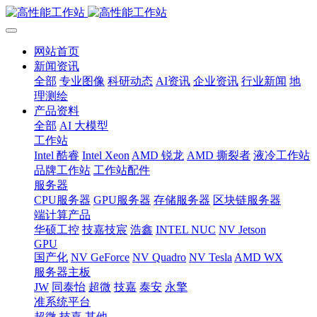
网站首页
新闻资讯
全部
专业图像
科研动态
AI资讯
企业资讯
行业新闻
地
理测绘
产品资料
全部
AI 大模型
工作站
Intel 酷睿
Intel Xeon
AMD 锐龙
AMD 撕裂者
液冷工作站
品牌工作站
工作站配件
服务器
CPU服务器
GPU服务器
存储服务器
区块链服务器
端计算产品
华硕工控
技嘉技宸
浩鑫
INTEL NUC
NV Jetson
GPU
国产化
NV GeForce
NV Quadro
NV Tesla
AMD WX
服务器主板
JW
同泰怡
超微
技嘉
泰安
永擎
准系统平台
超微
技嘉
其他