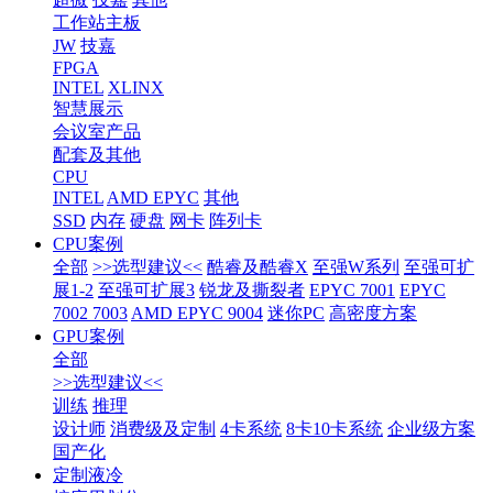
工作站主板
JW
技嘉
FPGA
INTEL
XLINX
智慧展示
会议室产品
配套及其他
CPU
INTEL
AMD EPYC
其他
SSD
内存
硬盘
网卡
阵列卡
CPU案例
全部
>>选型建议<<
酷睿及酷睿X
至强W系列
至强可扩
展1-2
至强可扩展3
锐龙及撕裂者
EPYC 7001
EPYC
7002 7003
AMD EPYC 9004
迷你PC
高密度方案
GPU案例
全部
>>选型建议<<
训练
推理
设计师
消费级及定制
4卡系统
8卡10卡系统
企业级方案
国产化
定制液冷