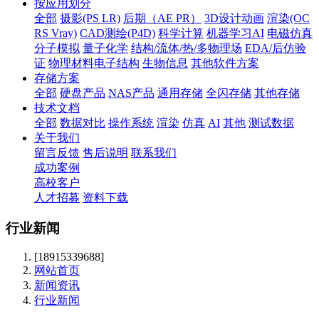
按应用划分
全部
摄影(PS LR)
后期（AE PR）
3D设计动画
渲染(OC
RS Vray)
CAD测绘(P4D)
科学计算
机器学习AI
电磁仿真
分子模拟
量子化学
结构/流体/热/多物理场
EDA/后仿验
证
物理材料电子结构
生物信息
其他软件方案
存储方案
全部
硬盘产品
NAS产品
通用存储
全闪存储
其他存储
技术文档
全部
数据对比
操作系统
渲染
仿真
AI
其他
测试数据
关于我们
留言反馈
售后说明
联系我们
成功案例
高校客户
人才招募
资料下载
行业新闻
[18915339688]
网站首页
新闻资讯
行业新闻