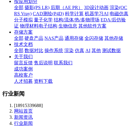
按应用划分
全部
摄影(PS LR)
后期（AE PR）
3D设计动画
渲染(OC
RS Vray)
CAD测绘(P4D)
科学计算
机器学习AI
电磁仿真
分子模拟
量子化学
结构/流体/热/多物理场
EDA/后仿验
证
物理材料电子结构
生物信息
其他软件方案
存储方案
全部
硬盘产品
NAS产品
通用存储
全闪存储
其他存储
技术文档
全部
数据对比
操作系统
渲染
仿真
AI
其他
测试数据
关于我们
留言反馈
售后说明
联系我们
成功案例
高校客户
人才招募
资料下载
行业新闻
[18915339688]
网站首页
新闻资讯
行业新闻