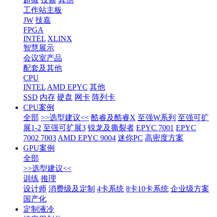
工作站主板
JW
技嘉
FPGA
INTEL
XLINX
智慧展示
会议室产品
配套及其他
CPU
INTEL
AMD EPYC
其他
SSD
内存
硬盘
网卡
阵列卡
CPU案例
全部
>>选型建议<<
酷睿及酷睿X
至强W系列
至强可扩
展1-2
至强可扩展3
锐龙及撕裂者
EPYC 7001
EPYC
7002 7003
AMD EPYC 9004
迷你PC
高密度方案
GPU案例
全部
>>选型建议<<
训练
推理
设计师
消费级及定制
4卡系统
8卡10卡系统
企业级方案
国产化
定制液冷