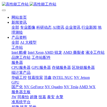
网站首页
新闻资讯
全部
专业图像
科研动态
AI资讯
企业资讯
行业新闻
地
理测绘
产品资料
全部
AI 大模型
工作站
Intel 酷睿
Intel Xeon
AMD 锐龙
AMD 撕裂者
液冷工作站
品牌工作站
工作站配件
服务器
CPU服务器
GPU服务器
存储服务器
区块链服务器
端计算产品
华硕工控
技嘉技宸
浩鑫
INTEL NUC
NV Jetson
GPU
国产化
NV GeForce
NV Quadro
NV Tesla
AMD WX
服务器主板
JW
同泰怡
超微
技嘉
泰安
永擎
准系统平台
超微
技嘉
其他