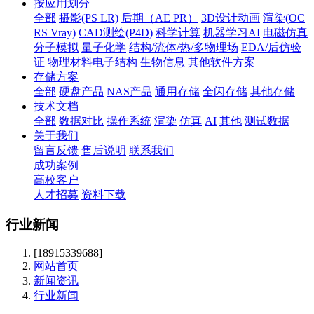
按应用划分
全部
摄影(PS LR)
后期（AE PR）
3D设计动画
渲染(OC
RS Vray)
CAD测绘(P4D)
科学计算
机器学习AI
电磁仿真
分子模拟
量子化学
结构/流体/热/多物理场
EDA/后仿验
证
物理材料电子结构
生物信息
其他软件方案
存储方案
全部
硬盘产品
NAS产品
通用存储
全闪存储
其他存储
技术文档
全部
数据对比
操作系统
渲染
仿真
AI
其他
测试数据
关于我们
留言反馈
售后说明
联系我们
成功案例
高校客户
人才招募
资料下载
行业新闻
[18915339688]
网站首页
新闻资讯
行业新闻