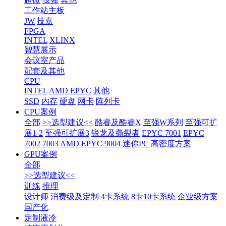
工作站主板
JW
技嘉
FPGA
INTEL
XLINX
智慧展示
会议室产品
配套及其他
CPU
INTEL
AMD EPYC
其他
SSD
内存
硬盘
网卡
阵列卡
CPU案例
全部
>>选型建议<<
酷睿及酷睿X
至强W系列
至强可扩
展1-2
至强可扩展3
锐龙及撕裂者
EPYC 7001
EPYC
7002 7003
AMD EPYC 9004
迷你PC
高密度方案
GPU案例
全部
>>选型建议<<
训练
推理
设计师
消费级及定制
4卡系统
8卡10卡系统
企业级方案
国产化
定制液冷