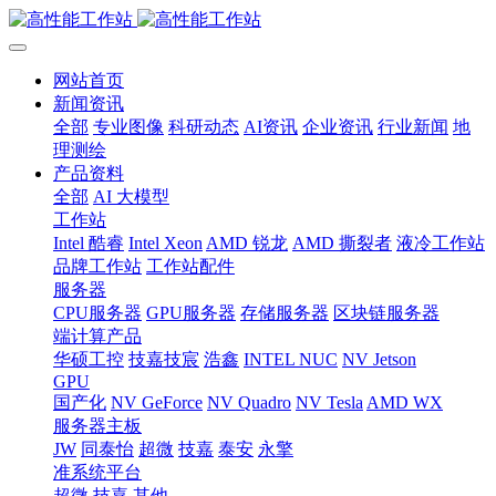
网站首页
新闻资讯
全部
专业图像
科研动态
AI资讯
企业资讯
行业新闻
地
理测绘
产品资料
全部
AI 大模型
工作站
Intel 酷睿
Intel Xeon
AMD 锐龙
AMD 撕裂者
液冷工作站
品牌工作站
工作站配件
服务器
CPU服务器
GPU服务器
存储服务器
区块链服务器
端计算产品
华硕工控
技嘉技宸
浩鑫
INTEL NUC
NV Jetson
GPU
国产化
NV GeForce
NV Quadro
NV Tesla
AMD WX
服务器主板
JW
同泰怡
超微
技嘉
泰安
永擎
准系统平台
超微
技嘉
其他