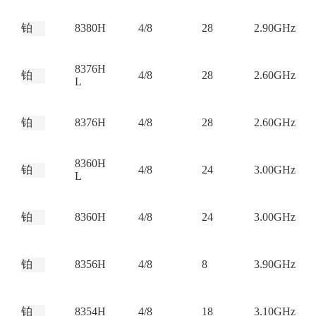
铂
8380H
4/8
28
2.90GHz
8376H
铂
4/8
28
2.60GHz
L
铂
8376H
4/8
28
2.60GHz
8360H
铂
4/8
24
3.00GHz
L
铂
8360H
4/8
24
3.00GHz
铂
8356H
4/8
8
3.90GHz
铂
8354H
4/8
18
3.10GHz