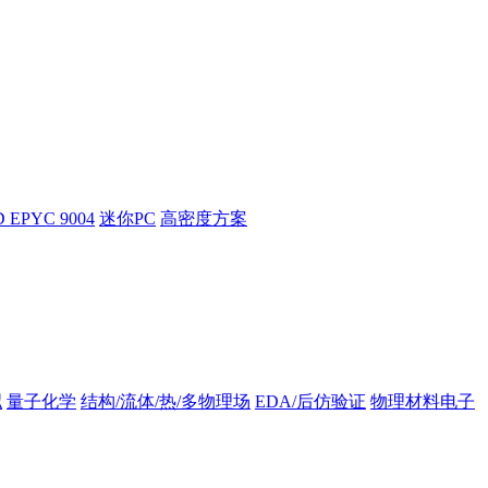
 EPYC 9004
迷你PC
高密度方案
拟
量子化学
结构/流体/热/多物理场
EDA/后仿验证
物理材料电子