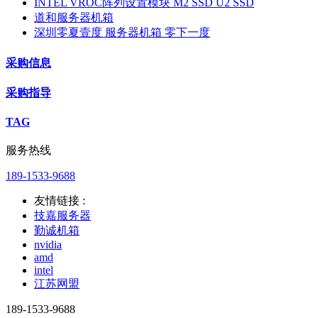
INTEL VROC阵列设置模块 M2 SSD U2 SSD
道和服务器机箱
深圳零夏壹度 服务器机箱 零下一度
采购信息
采购指导
TAG
服务热线
189-1533-9688
友情链接 :
技嘉服务器
勤诚机箱
nvidia
amd
intel
江苏网盟
189-1533-9688