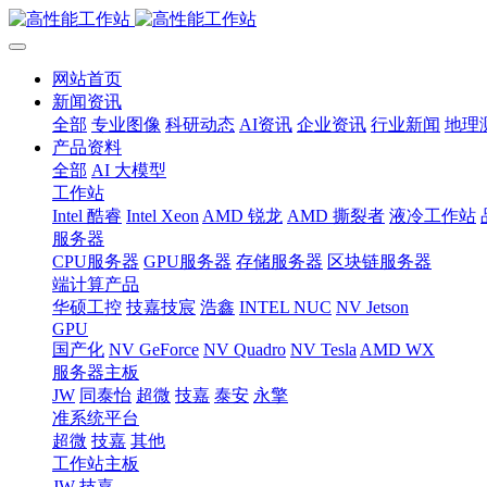
网站首页
新闻资讯
全部
专业图像
科研动态
AI资讯
企业资讯
行业新闻
地理
产品资料
全部
AI 大模型
工作站
Intel 酷睿
Intel Xeon
AMD 锐龙
AMD 撕裂者
液冷工作站
服务器
CPU服务器
GPU服务器
存储服务器
区块链服务器
端计算产品
华硕工控
技嘉技宸
浩鑫
INTEL NUC
NV Jetson
GPU
国产化
NV GeForce
NV Quadro
NV Tesla
AMD WX
服务器主板
JW
同泰怡
超微
技嘉
泰安
永擎
准系统平台
超微
技嘉
其他
工作站主板
JW
技嘉