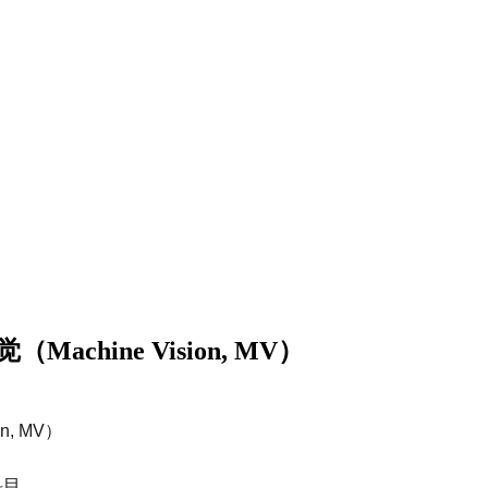
（Machine Vision, MV）
on, MV）
属科目。