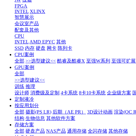
FPGA
INTEL
XLINX
智慧展示
会议室产品
配套及其他
CPU
INTEL
AMD EPYC
其他
SSD
内存
硬盘
网卡
阵列卡
CPU案例
全部
>>选型建议<<
酷睿及酷睿X
至强W系列
至强可扩展1
GPU案例
全部
>>选型建议<<
训练
推理
设计师
消费级及定制
4卡系统
8卡10卡系统
企业级方案
定制液冷
按应用划分
全部
摄影(PS LR)
后期（AE PR）
3D设计动画
渲染(OC RS
结构
生物信息
其他软件方案
存储方案
全部
硬盘产品
NAS产品
通用存储
全闪存储
其他存储