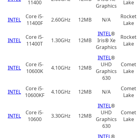
11400
Lake
Graphics
Core i5-
Rocket
INTEL
2.60GHz
12MB
N/A
11400F
Lake
INTEL
®
Core i5-
Rocket
INTEL
1.30GHz
12MB
Iris® Xe
11400T
Lake
Graphics
INTEL
®
Core i5-
UHD
Comet
INTEL
4.10GHz
12MB
10600K
Graphics
Lake
630
Core i5-
Comet
INTEL
4.10GHz
12MB
N/A
10600KF
Lake
INTEL
®
Core i5-
UHD
Comet
INTEL
3.30GHz
12MB
10600
Graphics
Lake
630
INTEL
®