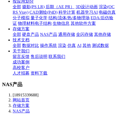
按应用划分
全部
摄影(PS LR)
后期（AE PR）
3D设计动画
渲染(OC
RS Vray)
CAD测绘(P4D)
科学计算
机器学习AI
电磁仿真
分子模拟
量子化学
结构/流体/热/多物理场
EDA/后仿验
证
物理材料电子结构
生物信息
其他软件方案
存储方案
全部
硬盘产品
NAS产品
通用存储
全闪存储
其他存储
技术文档
全部
数据对比
操作系统
渲染
仿真
AI
其他
测试数据
关于我们
留言反馈
售后说明
联系我们
成功案例
高校客户
人才招募
资料下载
NAS产品
[18915339688]
网站首页
存储方案
NAS产品