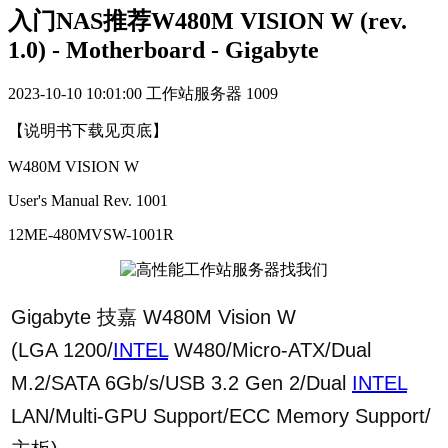
入门NAS推荐W480M VISION W (rev.
1.0) - Motherboard - Gigabyte
2023-10-10 10:01:00
工作站服务器
1009
【说明书下载见页底】
W480M VISION W
User's Manual Rev. 1001
12ME-480MVSW-1001R
Gigabyte 技嘉 W480M Vision W
(LGA 1200/
INTEL
W480/Micro-ATX/Dual
M.2/SATA 6Gb/s/USB 3.2 Gen 2/Dual
INTEL
LAN/Multi-GPU Support/ECC Memory Support/