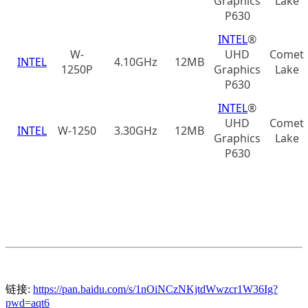
Graphics
Lake
P630
INTEL
®
W-
UHD
Comet
INTEL
4.10GHz
12MB
1250P
Graphics
Lake
P630
INTEL
®
UHD
Comet
INTEL
W-1250
3.30GHz
12MB
Graphics
Lake
P630
链接:
https://pan.baidu.com/s/1nOiNCzNKjtdWwzcr1W36Ig?
pwd=aqt6