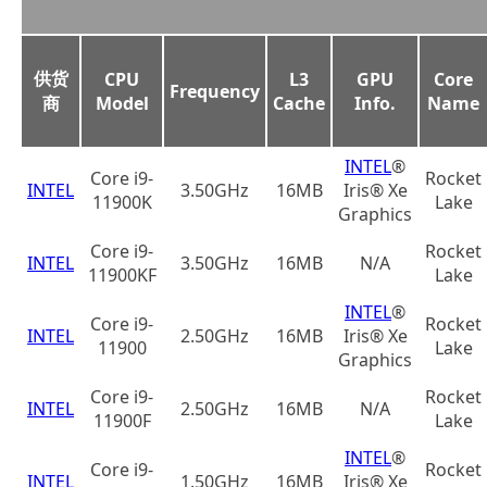
供货
CPU
L3
GPU
Core
Frequency
商
Model
Cache
Info.
Name
INTEL
®
Core i9-
Rocket
INTEL
3.50GHz
16MB
Iris® Xe
11900K
Lake
Graphics
Core i9-
Rocket
INTEL
3.50GHz
16MB
N/A
11900KF
Lake
INTEL
®
Core i9-
Rocket
INTEL
2.50GHz
16MB
Iris® Xe
11900
Lake
Graphics
Core i9-
Rocket
INTEL
2.50GHz
16MB
N/A
11900F
Lake
INTEL
®
Core i9-
Rocket
INTEL
1.50GHz
16MB
Iris® Xe