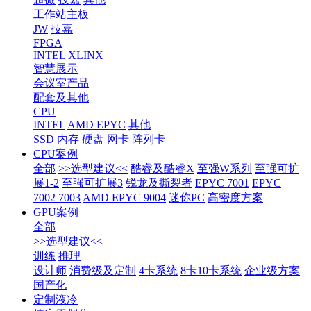
工作站主板
JW
技嘉
FPGA
INTEL
XLINX
智慧展示
会议室产品
配套及其他
CPU
INTEL
AMD EPYC
其他
SSD
内存
硬盘
网卡
阵列卡
CPU案例
全部
>>选型建议<<
酷睿及酷睿X
至强W系列
至强可扩
展1-2
至强可扩展3
锐龙及撕裂者
EPYC 7001
EPYC
7002 7003
AMD EPYC 9004
迷你PC
高密度方案
GPU案例
全部
>>选型建议<<
训练
推理
设计师
消费级及定制
4卡系统
8卡10卡系统
企业级方案
国产化
定制液冷