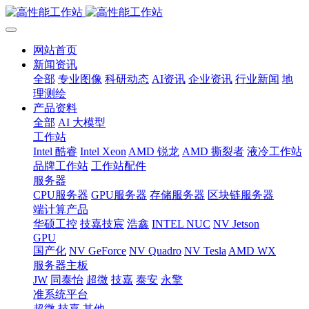
网站首页
新闻资讯
全部
专业图像
科研动态
AI资讯
企业资讯
行业新闻
地
理测绘
产品资料
全部
AI 大模型
工作站
Intel 酷睿
Intel Xeon
AMD 锐龙
AMD 撕裂者
液冷工作站
品牌工作站
工作站配件
服务器
CPU服务器
GPU服务器
存储服务器
区块链服务器
端计算产品
华硕工控
技嘉技宸
浩鑫
INTEL NUC
NV Jetson
GPU
国产化
NV GeForce
NV Quadro
NV Tesla
AMD WX
服务器主板
JW
同泰怡
超微
技嘉
泰安
永擎
准系统平台
超微
技嘉
其他