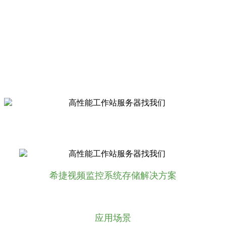
希捷Exos X 5U84存储配合Apple xSAN 或
StorNext 等软件构成共享SAN存储系统或者
NAS存储系统，通过配置多台5U84存储横向扩
展提供更高的容量和性能，以满足视频节目录
制过程中的数据存储和后期制作的需求。
希捷视频监控系统存储解决方案
应用场景