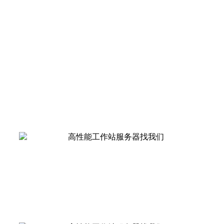
Exos X 5U84配合文件系统构建针对视频优化的
全面的解决方案，支持文件访问方式，同时还
可以在文件系统的支持下进行横向扩展获得更
高容量和性能。经过优化的硬盘、机柜、控制
器和软件可以更好的协同工作。Exos X 5U84的
RAID保护技术更高效可靠，可以更好的保护您
的数据，智能的高密度机箱设计，提供业界最
高密度及更好的TCO。