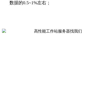
数据的0.5~1%左右；
带宽要求高：计算节点和存储节点的数据交互
次数不频繁，但是数据量大，即对网络带宽和
存储节点的带宽要求高;
可靠性要求高：中间数据和结果数据都是珍贵
数据，是通过大量的时间和资源的投入得出来
的，所以对存储的可靠性要求高;
扩展性高：不同任务的计算集群，共用一个存
储系统，避免数据迁移。