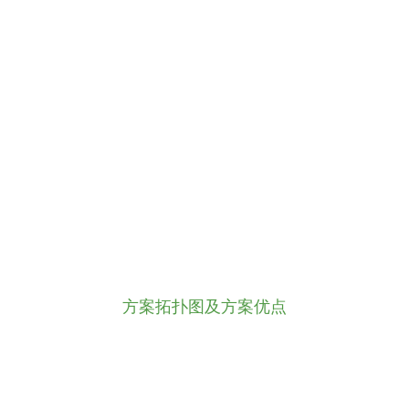
上述产品与第三方并行文件系统如GPFS或
Lustre结合，可以完美地满足高性能计算对于存
储系统的苛刻要求。此外，它凭借全冗余的 I/O
路径、高级保护特性以及广泛的诊断功能，可
确保数据的最高可用性、完整性和安全性。
方案拓扑图及方案优点
高性能：能够提供稳定聚合带宽以及高速文件
查询，大幅度减少计算任务的数据IO时间，提
高集群的工作效率。通过增加IO节点和存储，
带宽可线性增涨，满足大规模数据并行读写要