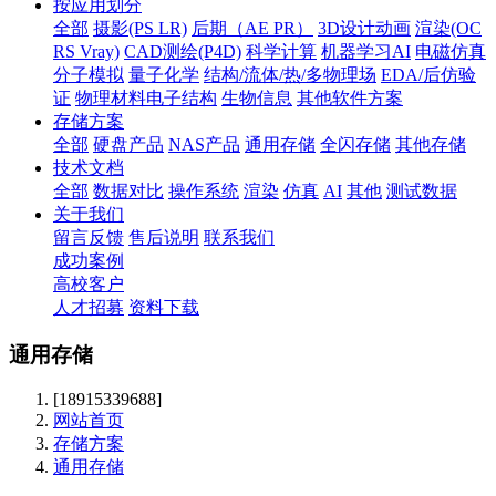
按应用划分
全部
摄影(PS LR)
后期（AE PR）
3D设计动画
渲染(OC
RS Vray)
CAD测绘(P4D)
科学计算
机器学习AI
电磁仿真
分子模拟
量子化学
结构/流体/热/多物理场
EDA/后仿验
证
物理材料电子结构
生物信息
其他软件方案
存储方案
全部
硬盘产品
NAS产品
通用存储
全闪存储
其他存储
技术文档
全部
数据对比
操作系统
渲染
仿真
AI
其他
测试数据
关于我们
留言反馈
售后说明
联系我们
成功案例
高校客户
人才招募
资料下载
通用存储
[18915339688]
网站首页
存储方案
通用存储