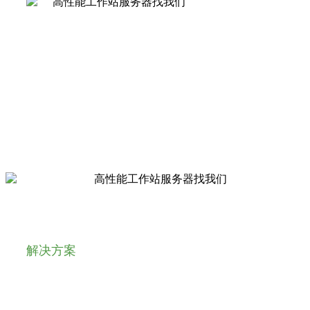
解决方案
希捷科技Exos X 5U84高密度存储系统具有极高
的系统性能，可以搭配理想的文件系统（例如
Apple xSAN SAN/StorNext/Tiger等）满足后期