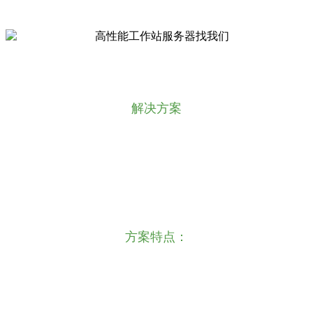
解决方案
对于小规模存储用户（小于5PB可用容量），
存储技术能力不够，且存储规模规划在PB级别
则可以采用希捷Exos X 5U84磁盘阵列直连方
案，通过硬件RAID技术提供80%以上的安全可
用空间，安装上线简易快捷。
方案特点：
快速部署：自动化部署、故障域隔离。
便捷运维：健康管理、容量预警、状态监控、
恢复QoS、自动巡检、快速数据重构。