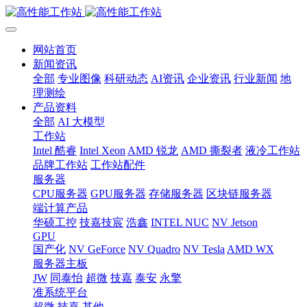
网站首页
新闻资讯
全部
专业图像
科研动态
AI资讯
企业资讯
行业新闻
地
理测绘
产品资料
全部
AI 大模型
工作站
Intel 酷睿
Intel Xeon
AMD 锐龙
AMD 撕裂者
液冷工作站
品牌工作站
工作站配件
服务器
CPU服务器
GPU服务器
存储服务器
区块链服务器
端计算产品
华硕工控
技嘉技宸
浩鑫
INTEL NUC
NV Jetson
GPU
国产化
NV GeForce
NV Quadro
NV Tesla
AMD WX
服务器主板
JW
同泰怡
超微
技嘉
泰安
永擎
准系统平台
超微
技嘉
其他