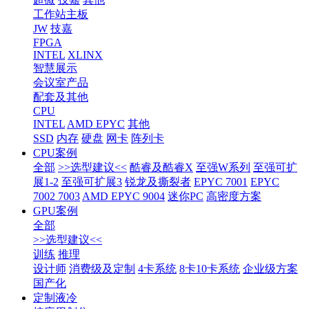
工作站主板
JW
技嘉
FPGA
INTEL
XLINX
智慧展示
会议室产品
配套及其他
CPU
INTEL
AMD EPYC
其他
SSD
内存
硬盘
网卡
阵列卡
CPU案例
全部
>>选型建议<<
酷睿及酷睿X
至强W系列
至强可扩
展1-2
至强可扩展3
锐龙及撕裂者
EPYC 7001
EPYC
7002 7003
AMD EPYC 9004
迷你PC
高密度方案
GPU案例
全部
>>选型建议<<
训练
推理
设计师
消费级及定制
4卡系统
8卡10卡系统
企业级方案
国产化
定制液冷