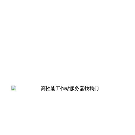
求。
可扩展的海量存储空间：可在业务系统不间断
的情况下，通过增加存储节点设备的方式扩展
容量至PB级，使得高性能计算集群可以存放大
量的计算素材和计算结果。
全局数据共享：提供单一系统映象，所有IO节
点共享同一文件系统视图，使得所有计算节点
能即时获取所需的数据，无需进行数据迁移，
大幅度提高了集群的使用效率，支持负载均
衡，单点故障容错。