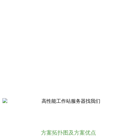
希捷Exos X 5U84高密度存储系统具有极高的系
统性能以及合理的架构。Exos X 5U84 提供
7GB/s的顺序读和5.5GB/s的顺序写能力吞吐，
为海量视频数据提供带宽保障。Exos X 5U84存
储系统可以支持高端336片3.5寸大容量硬盘，
如果配置18TB 硬盘，容量高达6PB，可满足极
高容量需求。Seagate Exos X 5U84同样适用于
支持高 IOPS 混合工作负载和数据库、高性能
文件系统和带宽密集型流应用。此外，它凭借
全冗余的 I/O 路径、高级保护特性以及广泛的
诊断功能，可确保数据的最高可用性、完整性
和安全性。将Seagate Exos X 5U84的这些高可
用功能与ADAPT以及精简配置技术相结合，呈
现出的将是一个易于部署和管理的存储解决方
案。
方案拓扑图及方案优点