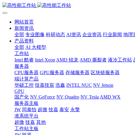
网站首页
新闻资讯
全部
专业图像
科研动态
AI资讯
企业资讯
行业新闻
地理
产品资料
全部
AI 大模型
工作站
Intel 酷睿
Intel Xeon
AMD 锐龙
AMD 撕裂者
液冷工作站
服务器
CPU服务器
GPU服务器
存储服务器
区块链服务器
端计算产品
华硕工控
技嘉技宸
浩鑫
INTEL NUC
NV Jetson
GPU
国产化
NV GeForce
NV Quadro
NV Tesla
AMD WX
服务器主板
JW
同泰怡
超微
技嘉
泰安
永擎
准系统平台
超微
技嘉
其他
工作站主板
JW
技嘉