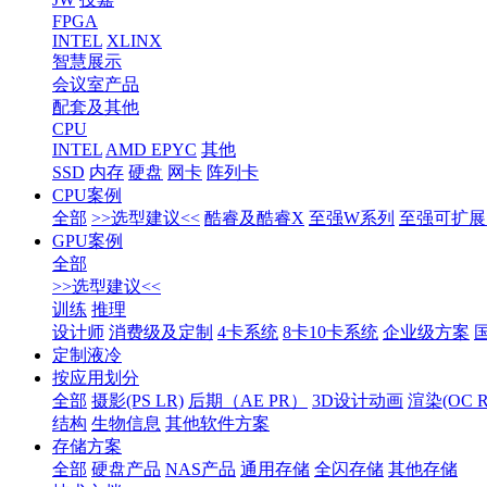
FPGA
INTEL
XLINX
智慧展示
会议室产品
配套及其他
CPU
INTEL
AMD EPYC
其他
SSD
内存
硬盘
网卡
阵列卡
CPU案例
全部
>>选型建议<<
酷睿及酷睿X
至强W系列
至强可扩展1
GPU案例
全部
>>选型建议<<
训练
推理
设计师
消费级及定制
4卡系统
8卡10卡系统
企业级方案
定制液冷
按应用划分
全部
摄影(PS LR)
后期（AE PR）
3D设计动画
渲染(OC RS
结构
生物信息
其他软件方案
存储方案
全部
硬盘产品
NAS产品
通用存储
全闪存储
其他存储