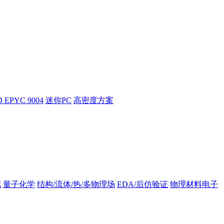
 EPYC 9004
迷你PC
高密度方案
拟
量子化学
结构/流体/热/多物理场
EDA/后仿验证
物理材料电子