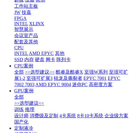
工作站主板
JW
技嘉
FPGA
INTEL
XLINX
智慧展示
会议室产品
配套及其他
CPU
INTEL
AMD EPYC
其他
SSD
内存
硬盘
网卡
阵列卡
CPU案例
全部
>>选型建议<<
酷睿及酷睿X
至强W系列
至强可扩
展1-2
至强可扩展3
锐龙及撕裂者
EPYC 7001
EPYC
7002 7003
AMD EPYC 9004
迷你PC
高密度方案
GPU案例
全部
>>选型建议<<
训练
推理
设计师
消费级及定制
4卡系统
8卡10卡系统
企业级方案
国产化
定制液冷