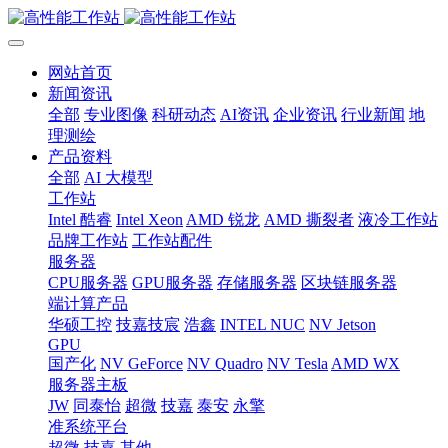
网站首页
新闻资讯
全部
专业图像
科研动态
AI资讯
企业资讯
行业新闻
地
理测绘
产品资料
全部
AI 大模型
工作站
Intel 酷睿
Intel Xeon
AMD 锐龙
AMD 撕裂者
液冷工作站
品牌工作站
工作站配件
服务器
CPU服务器
GPU服务器
存储服务器
区块链服务器
端计算产品
华硕工控
技嘉技宸
浩鑫
INTEL NUC
NV Jetson
GPU
国产化
NV GeForce
NV Quadro
NV Tesla
AMD WX
服务器主板
JW
同泰怡
超微
技嘉
泰安
永擎
准系统平台
超微
技嘉
其他