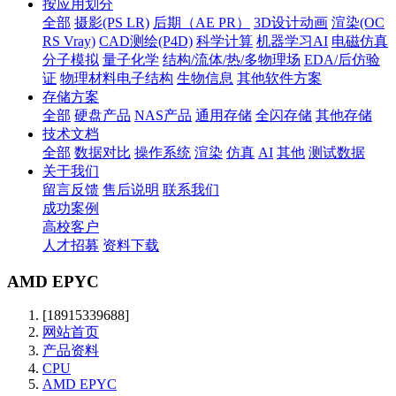
按应用划分
全部
摄影(PS LR)
后期（AE PR）
3D设计动画
渲染(OC
RS Vray)
CAD测绘(P4D)
科学计算
机器学习AI
电磁仿真
分子模拟
量子化学
结构/流体/热/多物理场
EDA/后仿验
证
物理材料电子结构
生物信息
其他软件方案
存储方案
全部
硬盘产品
NAS产品
通用存储
全闪存储
其他存储
技术文档
全部
数据对比
操作系统
渲染
仿真
AI
其他
测试数据
关于我们
留言反馈
售后说明
联系我们
成功案例
高校客户
人才招募
资料下载
AMD EPYC
[18915339688]
网站首页
产品资料
CPU
AMD EPYC