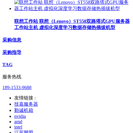
联想工作站 联想（Lenovo）ST558双路塔式GPU服务器
工作站主机 虚拟化深度学习数据存储热插拔机型
采购信息
采购指导
TAG
服务热线
189-1533-9688
友情链接 :
技嘉服务器
勤诚机箱
nvidia
amd
intel
江苏网盟