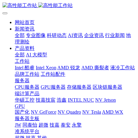
网站首页
新闻资讯
全部
专业图像
科研动态
AI资讯
企业资讯
行业新闻
地
理测绘
产品资料
全部
AI 大模型
工作站
Intel 酷睿
Intel Xeon
AMD 锐龙
AMD 撕裂者
液冷工作站
品牌工作站
工作站配件
服务器
CPU服务器
GPU服务器
存储服务器
区块链服务器
端计算产品
华硕工控
技嘉技宸
浩鑫
INTEL NUC
NV Jetson
GPU
国产化
NV GeForce
NV Quadro
NV Tesla
AMD WX
服务器主板
JW
同泰怡
超微
技嘉
泰安
永擎
准系统平台
超微
技嘉
其他