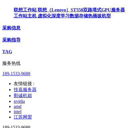
联想工作站 联想（Lenovo）ST558双路塔式GPU服务器
工作站主机 虚拟化深度学习数据存储热插拔机型
采购信息
采购指导
TAG
服务热线
189-1533-9688
友情链接 :
技嘉服务器
勤诚机箱
nvidia
amd
intel
江苏网盟
189-1533-9688