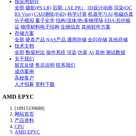
按应用划分
全部
摄影(PS LR)
后期（AE PR）
3D设计动画
渲染(OC
RS Vray)
CAD测绘(P4D)
科学计算
机器学习AI
电磁仿真
分子模拟
量子化学
结构/流体/热/多物理场
EDA/后仿验
证
物理材料电子结构
生物信息
其他软件方案
存储方案
全部
硬盘产品
NAS产品
通用存储
全闪存储
其他存储
技术文档
全部
数据对比
操作系统
渲染
仿真
AI
其他
测试数据
关于我们
留言反馈
售后说明
联系我们
成功案例
高校客户
人才招募
资料下载
AMD EPYC
[18915339688]
网站首页
产品资料
CPU
AMD EPYC