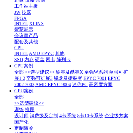
工作站主板
JW
技嘉
FPGA
INTEL
XLINX
智慧展示
会议室产品
配套及其他
CPU
INTEL
AMD EPYC
其他
SSD
内存
硬盘
网卡
阵列卡
CPU案例
全部
>>选型建议<<
酷睿及酷睿X
至强W系列
至强可扩
展1-2
至强可扩展3
锐龙及撕裂者
EPYC 7001
EPYC
7002 7003
AMD EPYC 9004
迷你PC
高密度方案
GPU案例
全部
>>选型建议<<
训练
推理
设计师
消费级及定制
4卡系统
8卡10卡系统
企业级方案
国产化
定制液冷