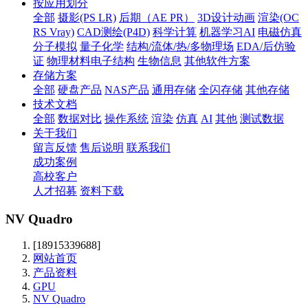
按应用划分
全部
摄影(PS LR)
后期（AE PR）
3D设计动画
渲染(OC
RS Vray)
CAD测绘(P4D)
科学计算
机器学习AI
电磁仿真
分子模拟
量子化学
结构/流体/热/多物理场
EDA/后仿验
证
物理材料电子结构
生物信息
其他软件方案
存储方案
全部
硬盘产品
NAS产品
通用存储
全闪存储
其他存储
技术文档
全部
数据对比
操作系统
渲染
仿真
AI
其他
测试数据
关于我们
留言反馈
售后说明
联系我们
成功案例
高校客户
人才招募
资料下载
NV Quadro
[18915339688]
网站首页
产品资料
GPU
NV Quadro