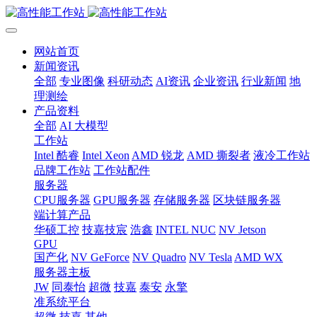
网站首页
新闻资讯
全部
专业图像
科研动态
AI资讯
企业资讯
行业新闻
地
理测绘
产品资料
全部
AI 大模型
工作站
Intel 酷睿
Intel Xeon
AMD 锐龙
AMD 撕裂者
液冷工作站
品牌工作站
工作站配件
服务器
CPU服务器
GPU服务器
存储服务器
区块链服务器
端计算产品
华硕工控
技嘉技宸
浩鑫
INTEL NUC
NV Jetson
GPU
国产化
NV GeForce
NV Quadro
NV Tesla
AMD WX
服务器主板
JW
同泰怡
超微
技嘉
泰安
永擎
准系统平台
超微
技嘉
其他