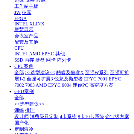
工作站主板
JW
技嘉
FPGA
INTEL
XLINX
智慧展示
会议室产品
配套及其他
CPU
INTEL
AMD EPYC
其他
SSD
内存
硬盘
网卡
阵列卡
CPU案例
全部
>>选型建议<<
酷睿及酷睿X
至强W系列
至强可扩
展1-2
至强可扩展3
锐龙及撕裂者
EPYC 7001
EPYC
7002 7003
AMD EPYC 9004
迷你PC
高密度方案
GPU案例
全部
>>选型建议<<
训练
推理
设计师
消费级及定制
4卡系统
8卡10卡系统
企业级方案
国产化
定制液冷