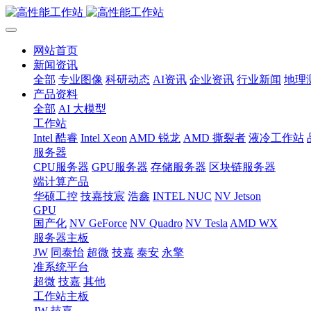
网站首页
新闻资讯
全部
专业图像
科研动态
AI资讯
企业资讯
行业新闻
地理
产品资料
全部
AI 大模型
工作站
Intel 酷睿
Intel Xeon
AMD 锐龙
AMD 撕裂者
液冷工作站
服务器
CPU服务器
GPU服务器
存储服务器
区块链服务器
端计算产品
华硕工控
技嘉技宸
浩鑫
INTEL NUC
NV Jetson
GPU
国产化
NV GeForce
NV Quadro
NV Tesla
AMD WX
服务器主板
JW
同泰怡
超微
技嘉
泰安
永擎
准系统平台
超微
技嘉
其他
工作站主板
JW
技嘉