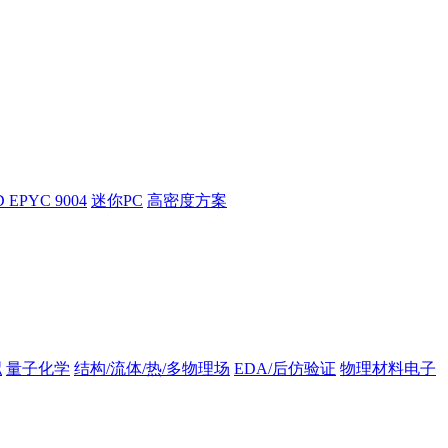
 EPYC 9004
迷你PC
高密度方案
拟
量子化学
结构/流体/热/多物理场
EDA/后仿验证
物理材料电子