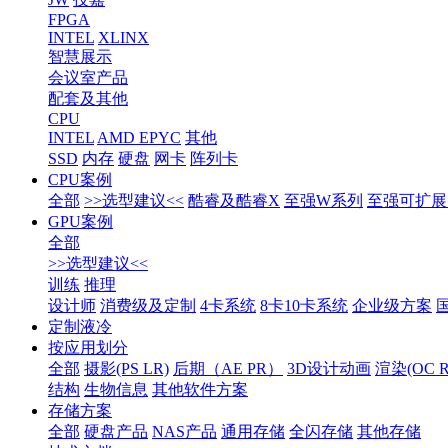
FPGA
INTEL
XLINX
智慧展示
会议室产品
配套及其他
CPU
INTEL
AMD EPYC
其他
SSD
内存
硬盘
网卡
阵列卡
CPU案例
全部
>>选型建议<<
酷睿及酷睿X
至强W系列
至强可扩展1
GPU案例
全部
>>选型建议<<
训练
推理
设计师
消费级及定制
4卡系统
8卡10卡系统
企业级方案
定制液冷
按应用划分
全部
摄影(PS LR)
后期（AE PR）
3D设计动画
渲染(OC RS
结构
生物信息
其他软件方案
存储方案
全部
硬盘产品
NAS产品
通用存储
全闪存储
其他存储