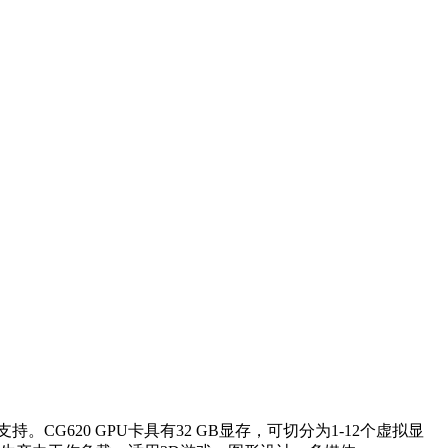
API支持。CG620 GPU卡具有32 GB显存，可切分为1-12个虚拟显