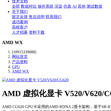
技术文档
全部
数据对比
操作系统
渲染
仿真
AI
其他
测试数据
关于我们
留言反馈
售后说明
联系我们
成功案例
高校客户
人才招募
资料下载
AMD WX
[18915339688]
网站首页
产品资料
GPU
AMD WX
AMD 虚拟化显卡 V520/V620/C
AMD CG620 GPU卡采用的AMD RDNA 2显卡架构，基于SR-I