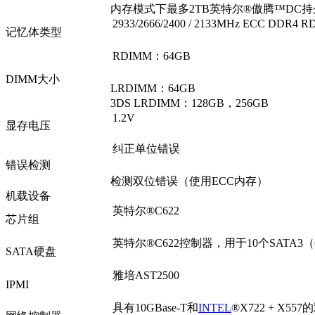
内存模式下最多2TB英特尔®傲腾™DC持久性
2933/2666/2400 / 2133MHz ECC DDR
记忆体类型
RDIMM：64GB
DIMM大小
LRDIMM：64GB
3DS LRDIMM：128GB，256GB
1.2V
显存电压
纠正单位错误
错误检测
检测双位错误（使用ECC内存）
机载设备
英特尔®C622
芯片组
英特尔®C622控制器，用于10个SATA3（6 
SATA硬盘
雅培AST2500
IPMI
具有10GBase-T和
INTEL
®X722 + X557