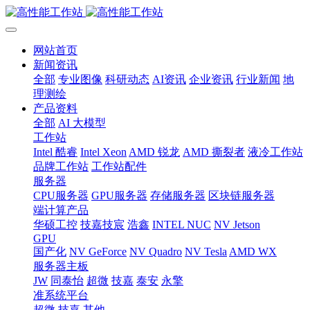
网站首页
新闻资讯
全部
专业图像
科研动态
AI资讯
企业资讯
行业新闻
地
理测绘
产品资料
全部
AI 大模型
工作站
Intel 酷睿
Intel Xeon
AMD 锐龙
AMD 撕裂者
液冷工作站
品牌工作站
工作站配件
服务器
CPU服务器
GPU服务器
存储服务器
区块链服务器
端计算产品
华硕工控
技嘉技宸
浩鑫
INTEL NUC
NV Jetson
GPU
国产化
NV GeForce
NV Quadro
NV Tesla
AMD WX
服务器主板
JW
同泰怡
超微
技嘉
泰安
永擎
准系统平台
超微
技嘉
其他