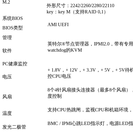
M.2
外形尺寸：2242/2260/2280/22110
key
：
key M
（支持
RAID 0,1
）
系统BIOS
AMI UEFI
BIOS类型
管理
英特尔
®
节点管理器，
IPMI2.0
，带有专
watchdog
的
KVM
软件
PC健康监控
+ 1.8V，+ 12V，+ 3.3V，+ 5V，
控CPU电压
电压
8个4针风扇接头连接器（最多8个风扇）
度控制
风扇
支持CPU热跳闸，监视CPU和机箱环境
温度
BMC / IPMI心跳LED指示灯，电源LED指
发光二极管