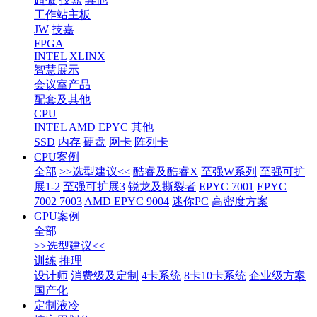
工作站主板
JW
技嘉
FPGA
INTEL
XLINX
智慧展示
会议室产品
配套及其他
CPU
INTEL
AMD EPYC
其他
SSD
内存
硬盘
网卡
阵列卡
CPU案例
全部
>>选型建议<<
酷睿及酷睿X
至强W系列
至强可扩
展1-2
至强可扩展3
锐龙及撕裂者
EPYC 7001
EPYC
7002 7003
AMD EPYC 9004
迷你PC
高密度方案
GPU案例
全部
>>选型建议<<
训练
推理
设计师
消费级及定制
4卡系统
8卡10卡系统
企业级方案
国产化
定制液冷