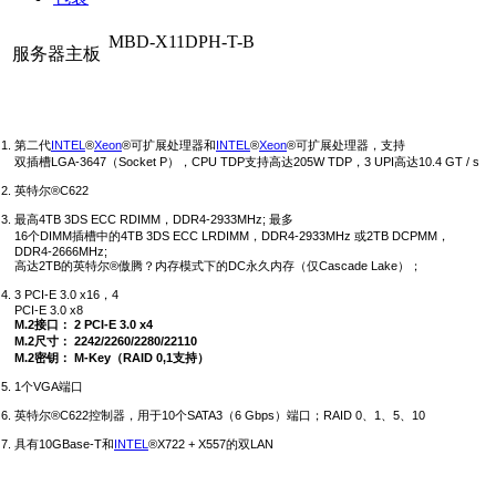
MBD-X11DPH-T-B
服务器主板
第二代
INTEL
®
Xeon
®可扩展处理器和
INTEL
®
Xeon
®可扩展处理器，支持
双插槽LGA-3647（Socket P），CPU TDP支持高达205W TDP，3 UPI高达10.4 GT / s
英特尔®C622
最高4TB 3DS ECC RDIMM，DDR4-2933MHz;
最多
16个DIMM插槽中的
4TB 3DS ECC LRDIMM，DDR4-2933MHz
或2TB DCPMM，
DDR4-2666MHz;
高达2TB的英特尔®傲腾？
内存模式下的DC永久内存（仅Cascade Lake）；
3 PCI-E 3.0
x16，4
PCI-E 3.0 x8
M.2接口：
2 PCI-E 3.0 x4
M.2
尺寸
：
2242/2260/2280/22110
M.2密钥：
M-Key（RAID 0,1支持）
1个VGA端口
英特尔®C622控制器，用于10个SATA3（6 Gbps）端口；
RAID 0、1、5、10
具有10GBase-T和
INTEL
®X722 + X557的双LAN