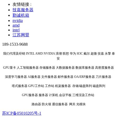
友情链接 :
技嘉服务器
勤诚机箱
nvidia
amd
intel
江苏网盟
189-1533-9688
我们代理及经销 INTEL AMD NVIDIA 浪潮 联想 华为 H3C 戴尔 超微 技嘉 永擎 泰
安
GPU显卡 人工智能服务器 存储服务器 大数据服务器 数据库服务器 高密度服务器
深度学习服务器 AI服务器 文件服务器 邮件服务器 OA/ERP服务器 刀片服务器
塔式服务器 GPU工作站 工作站 机架服务器 存储/磁盘阵列 磁盘阵列
GPU服务器 服务器 计算机 会议平板 三维渲染工作站
路由器 防火墙 通信服务器 网关 光模块
苏ICP备05010205号-1