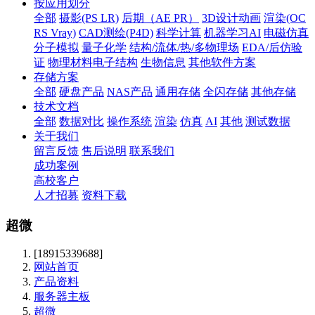
按应用划分
全部
摄影(PS LR)
后期（AE PR）
3D设计动画
渲染(OC
RS Vray)
CAD测绘(P4D)
科学计算
机器学习AI
电磁仿真
分子模拟
量子化学
结构/流体/热/多物理场
EDA/后仿验
证
物理材料电子结构
生物信息
其他软件方案
存储方案
全部
硬盘产品
NAS产品
通用存储
全闪存储
其他存储
技术文档
全部
数据对比
操作系统
渲染
仿真
AI
其他
测试数据
关于我们
留言反馈
售后说明
联系我们
成功案例
高校客户
人才招募
资料下载
超微
[18915339688]
网站首页
产品资料
服务器主板
超微