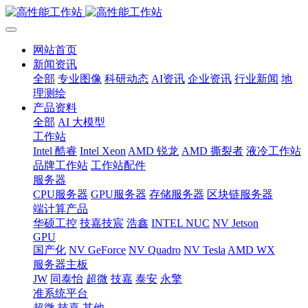
网站首页
新闻资讯
全部
专业图像
科研动态
AI资讯
企业资讯
行业新闻
地
理测绘
产品资料
全部
AI 大模型
工作站
Intel 酷睿
Intel Xeon
AMD 锐龙
AMD 撕裂者
液冷工作站
品牌工作站
工作站配件
服务器
CPU服务器
GPU服务器
存储服务器
区块链服务器
端计算产品
华硕工控
技嘉技宸
浩鑫
INTEL NUC
NV Jetson
GPU
国产化
NV GeForce
NV Quadro
NV Tesla
AMD WX
服务器主板
JW
同泰怡
超微
技嘉
泰安
永擎
准系统平台
超微
技嘉
其他