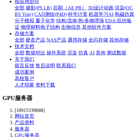
按应用划分
全部
摄影(PS LR)
后期（AE PR）
3D设计动画
渲染(OC
RS Vray)
CAD测绘(P4D)
科学计算
机器学习AI
电磁仿真
分子模拟
量子化学
结构/流体/热/多物理场
EDA/后仿验
证
物理材料电子结构
生物信息
其他软件方案
存储方案
全部
硬盘产品
NAS产品
通用存储
全闪存储
其他存储
技术文档
全部
数据对比
操作系统
渲染
仿真
AI
其他
测试数据
关于我们
留言反馈
售后说明
联系我们
成功案例
高校客户
人才招募
资料下载
GPU服务器
[18915339688]
网站首页
产品资料
服务器
GPU服务器