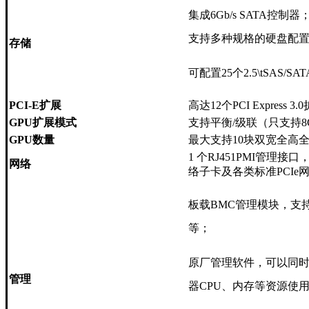
集成6Gb/s SATA控制器；
支持多种规格的硬盘配
存储
可配置25个2.5\tSAS/SA
PCI-E扩展
高达12个PCI Express 3
GPU扩展模式
支持平衡/级联（只支持8
GPU数量
最大支持10块双宽全高全
1 个RJ451PMI管理接口，可选
网络
络子卡及各类标准PCIe
板载BMC管理模块，支持远程
等；
原厂管理软件，可以同
管理
器CPU、内存等资源使用