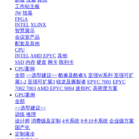
工作站主板
JW
技嘉
FPGA
INTEL
XLINX
智慧展示
会议室产品
配套及其他
CPU
INTEL
AMD EPYC
其他
SSD
内存
硬盘
网卡
阵列卡
CPU案例
全部
>>选型建议<<
酷睿及酷睿X
至强W系列
至强可扩
展1-2
至强可扩展3
锐龙及撕裂者
EPYC 7001
EPYC
7002 7003
AMD EPYC 9004
迷你PC
高密度方案
GPU案例
全部
>>选型建议<<
训练
推理
设计师
消费级及定制
4卡系统
8卡10卡系统
企业级方案
国产化
定制液冷