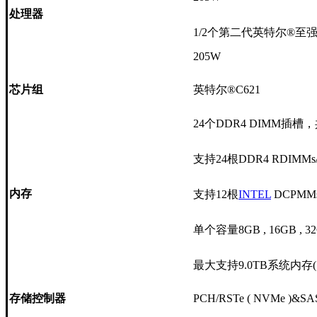
处理器
1/2个第二代英特尔®至强®可扩
205W
芯片组
英特尔®C621
24个DDR4 DIMM插槽
支持24根DDR4 RDIMMs
内存
支持12根
INTEL
DCPMM
单个容量8GB , 16GB , 32GB
最大支持9.0TB系统内存
存储控制器
PCH/RSTe ( NVMe )&SA