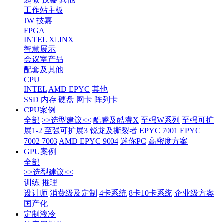
工作站主板
JW
技嘉
FPGA
INTEL
XLINX
智慧展示
会议室产品
配套及其他
CPU
INTEL
AMD EPYC
其他
SSD
内存
硬盘
网卡
阵列卡
CPU案例
全部
>>选型建议<<
酷睿及酷睿X
至强W系列
至强可扩
展1-2
至强可扩展3
锐龙及撕裂者
EPYC 7001
EPYC
7002 7003
AMD EPYC 9004
迷你PC
高密度方案
GPU案例
全部
>>选型建议<<
训练
推理
设计师
消费级及定制
4卡系统
8卡10卡系统
企业级方案
国产化
定制液冷