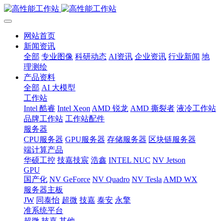
网站首页
新闻资讯
全部
专业图像
科研动态
AI资讯
企业资讯
行业新闻
地
理测绘
产品资料
全部
AI 大模型
工作站
Intel 酷睿
Intel Xeon
AMD 锐龙
AMD 撕裂者
液冷工作站
品牌工作站
工作站配件
服务器
CPU服务器
GPU服务器
存储服务器
区块链服务器
端计算产品
华硕工控
技嘉技宸
浩鑫
INTEL NUC
NV Jetson
GPU
国产化
NV GeForce
NV Quadro
NV Tesla
AMD WX
服务器主板
JW
同泰怡
超微
技嘉
泰安
永擎
准系统平台
超微
技嘉
其他