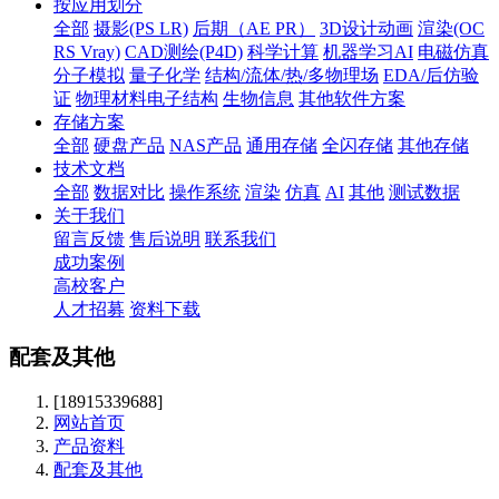
按应用划分
全部
摄影(PS LR)
后期（AE PR）
3D设计动画
渲染(OC
RS Vray)
CAD测绘(P4D)
科学计算
机器学习AI
电磁仿真
分子模拟
量子化学
结构/流体/热/多物理场
EDA/后仿验
证
物理材料电子结构
生物信息
其他软件方案
存储方案
全部
硬盘产品
NAS产品
通用存储
全闪存储
其他存储
技术文档
全部
数据对比
操作系统
渲染
仿真
AI
其他
测试数据
关于我们
留言反馈
售后说明
联系我们
成功案例
高校客户
人才招募
资料下载
配套及其他
[18915339688]
网站首页
产品资料
配套及其他