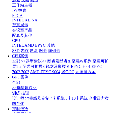
工作站主板
JW
技嘉
FPGA
INTEL
XLINX
智慧展示
会议室产品
配套及其他
CPU
INTEL
AMD EPYC
其他
SSD
内存
硬盘
网卡
阵列卡
CPU案例
全部
>>选型建议<<
酷睿及酷睿X
至强W系列
至强可扩
展1-2
至强可扩展3
锐龙及撕裂者
EPYC 7001
EPYC
7002 7003
AMD EPYC 9004
迷你PC
高密度方案
GPU案例
全部
>>选型建议<<
训练
推理
设计师
消费级及定制
4卡系统
8卡10卡系统
企业级方案
国产化
定制液冷