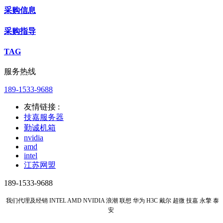
采购信息
采购指导
TAG
服务热线
189-1533-9688
友情链接 :
技嘉服务器
勤诚机箱
nvidia
amd
intel
江苏网盟
189-1533-9688
我们代理及经销 INTEL AMD NVIDIA 浪潮 联想 华为 H3C 戴尔 超微 技嘉 永擎 泰
安