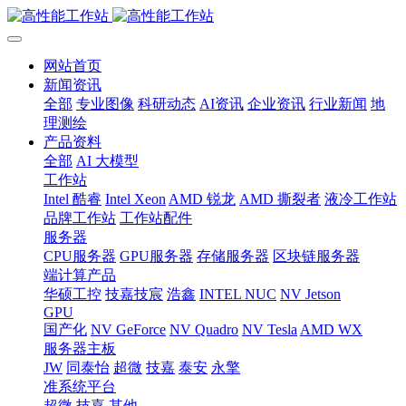
网站首页
新闻资讯
全部
专业图像
科研动态
AI资讯
企业资讯
行业新闻
地
理测绘
产品资料
全部
AI 大模型
工作站
Intel 酷睿
Intel Xeon
AMD 锐龙
AMD 撕裂者
液冷工作站
品牌工作站
工作站配件
服务器
CPU服务器
GPU服务器
存储服务器
区块链服务器
端计算产品
华硕工控
技嘉技宸
浩鑫
INTEL NUC
NV Jetson
GPU
国产化
NV GeForce
NV Quadro
NV Tesla
AMD WX
服务器主板
JW
同泰怡
超微
技嘉
泰安
永擎
准系统平台
超微
技嘉
其他