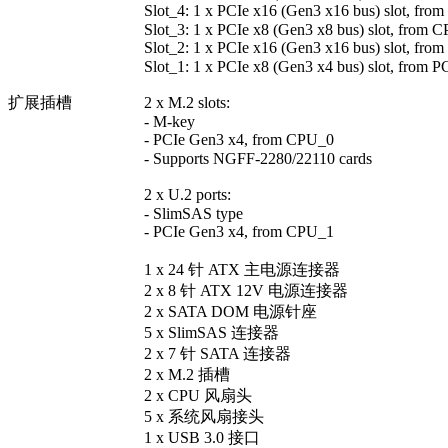
Slot_4: 1 x PCIe x16 (Gen3 x16 bus) slot, fr
Slot_3: 1 x PCIe x8 (Gen3 x8 bus) slot, from 
Slot_2: 1 x PCIe x16 (Gen3 x16 bus) slot, fr
Slot_1: 1 x PCIe x8 (Gen3 x4 bus) slot, from 
扩展插槽
2 x M.2 slots:
- M-key
- PCIe Gen3 x4, from CPU_0
- Supports NGFF-2280/22110 cards
2 x U.2 ports:
- SlimSAS type
- PCIe Gen3 x4, from CPU_1
1 x 24 针 ATX 主电源连接器
2 x 8 针 ATX 12V 电源连接器
2 x SATA DOM 电源针座
5 x SlimSAS 连接器
2 x 7 针 SATA 连接器
2 x M.2 插槽
2 x CPU 风扇头
5 x 系统风扇接头
1 x USB 3.0 接口