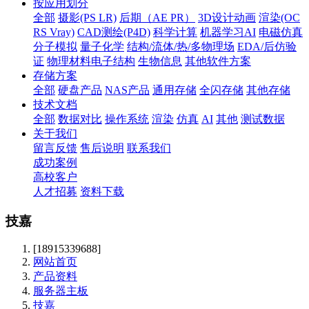
按应用划分
全部
摄影(PS LR)
后期（AE PR）
3D设计动画
渲染(OC
RS Vray)
CAD测绘(P4D)
科学计算
机器学习AI
电磁仿真
分子模拟
量子化学
结构/流体/热/多物理场
EDA/后仿验
证
物理材料电子结构
生物信息
其他软件方案
存储方案
全部
硬盘产品
NAS产品
通用存储
全闪存储
其他存储
技术文档
全部
数据对比
操作系统
渲染
仿真
AI
其他
测试数据
关于我们
留言反馈
售后说明
联系我们
成功案例
高校客户
人才招募
资料下载
技嘉
[18915339688]
网站首页
产品资料
服务器主板
技嘉