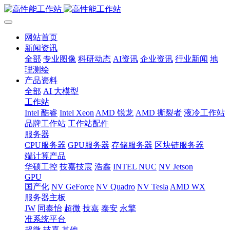
网站首页
新闻资讯
全部
专业图像
科研动态
AI资讯
企业资讯
行业新闻
地
理测绘
产品资料
全部
AI 大模型
工作站
Intel 酷睿
Intel Xeon
AMD 锐龙
AMD 撕裂者
液冷工作站
品牌工作站
工作站配件
服务器
CPU服务器
GPU服务器
存储服务器
区块链服务器
端计算产品
华硕工控
技嘉技宸
浩鑫
INTEL NUC
NV Jetson
GPU
国产化
NV GeForce
NV Quadro
NV Tesla
AMD WX
服务器主板
JW
同泰怡
超微
技嘉
泰安
永擎
准系统平台
超微
技嘉
其他