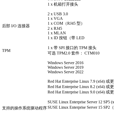
1 x 机箱打开接头
2 x USB 3.0
1 x VGA
1 x COM（RJ45 型）
后部 I/O 连接器
2 x RJ45
1 x MLAN
1 x ID 按钮（带 LED
1 x 带 SPI 接口的 TPM 接头
TPM
可选 TPM2.0 套件： CTM010
Windows Server 2016
Windows Server 2019
Windows Server 2022
Red Hat Enterprise Linux 7.9 (x64
Red Hat Enterprise Linux 8.2 (x64
Red Hat Enterprise Linux 9.0 (x64
SUSE Linux Enterprise Server 12 S
SUSE Linux Enterprise Server 1
支持的操作系统驱动程序