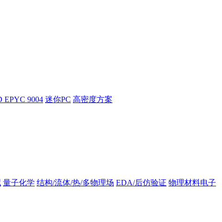
 EPYC 9004
迷你PC
高密度方案
拟
量子化学
结构/流体/热/多物理场
EDA/后仿验证
物理材料电子