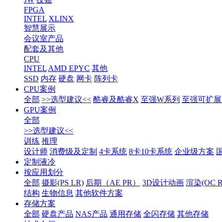
FPGA
INTEL
XLINX
智慧展示
会议室产品
配套及其他
CPU
INTEL
AMD EPYC
其他
SSD
内存
硬盘
网卡
阵列卡
CPU案例
全部
>>选型建议<<
酷睿及酷睿X
至强W系列
至强可扩展1
GPU案例
全部
>>选型建议<<
训练
推理
设计师
消费级及定制
4卡系统
8卡10卡系统
企业级方案
定制液冷
按应用划分
全部
摄影(PS LR)
后期（AE PR）
3D设计动画
渲染(OC RS
结构
生物信息
其他软件方案
存储方案
全部
硬盘产品
NAS产品
通用存储
全闪存储
其他存储