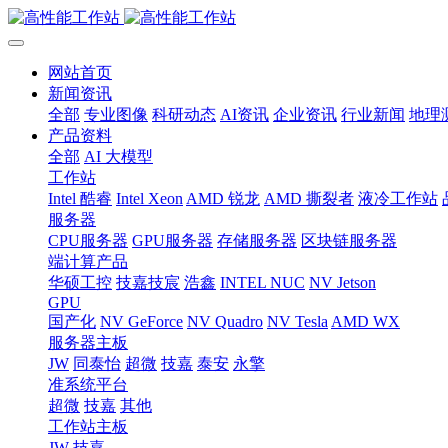
网站首页
新闻资讯
全部
专业图像
科研动态
AI资讯
企业资讯
行业新闻
地理
产品资料
全部
AI 大模型
工作站
Intel 酷睿
Intel Xeon
AMD 锐龙
AMD 撕裂者
液冷工作站
服务器
CPU服务器
GPU服务器
存储服务器
区块链服务器
端计算产品
华硕工控
技嘉技宸
浩鑫
INTEL NUC
NV Jetson
GPU
国产化
NV GeForce
NV Quadro
NV Tesla
AMD WX
服务器主板
JW
同泰怡
超微
技嘉
泰安
永擎
准系统平台
超微
技嘉
其他
工作站主板
JW
技嘉