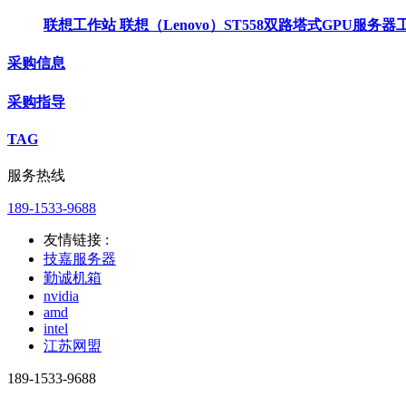
联想工作站 联想（Lenovo）ST558双路塔式GPU服
采购信息
采购指导
TAG
服务热线
189-1533-9688
友情链接 :
技嘉服务器
勤诚机箱
nvidia
amd
intel
江苏网盟
189-1533-9688