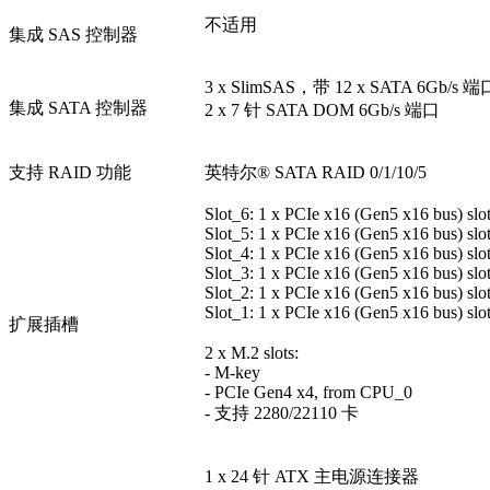
不适用
集成 SAS 控制器
3 x SlimSAS，带 12 x SATA 6Gb/s 端
集成 SATA 控制器
2 x 7 针 SATA DOM 6Gb/s 端口
支持 RAID 功能
英特尔® SATA RAID 0/1/10/5
Slot_6: 1 x PCIe x16 (Gen5 x16 bus) sl
Slot_5: 1 x PCIe x16 (Gen5 x16 bus) sl
Slot_4: 1 x PCIe x16 (Gen5 x16 bus) sl
Slot_3: 1 x PCIe x16 (Gen5 x16 bus) sl
Slot_2: 1 x PCIe x16 (Gen5 x16 bus) sl
Slot_1: 1 x PCIe x16 (Gen5 x16 bus) sl
扩展插槽
2 x M.2 slots:
- M-key
- PCIe Gen4 x4, from CPU_0
- 支持 2280/22110 卡
1 x 24 针 ATX 主电源连接器