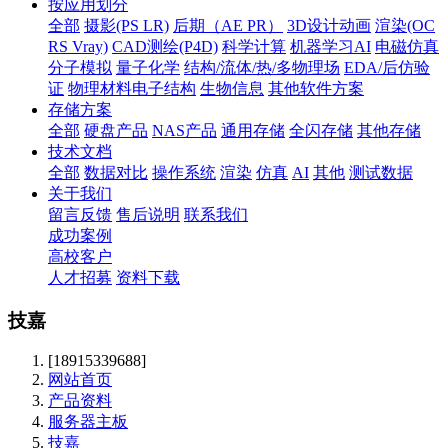
按应用划分
全部
摄影(PS LR)
后期（AE PR）
3D设计动画
渲染(OC
RS Vray)
CAD测绘(P4D)
科学计算
机器学习AI
电磁仿真
分子模拟
量子化学
结构/流体/热/多物理场
EDA/后仿验
证
物理材料电子结构
生物信息
其他软件方案
存储方案
全部
硬盘产品
NAS产品
通用存储
全闪存储
其他存储
技术文档
全部
数据对比
操作系统
渲染
仿真
AI
其他
测试数据
关于我们
留言反馈
售后说明
联系我们
成功案例
高校客户
人才招募
资料下载
技嘉
[18915339688]
网站首页
产品资料
服务器主板
技嘉