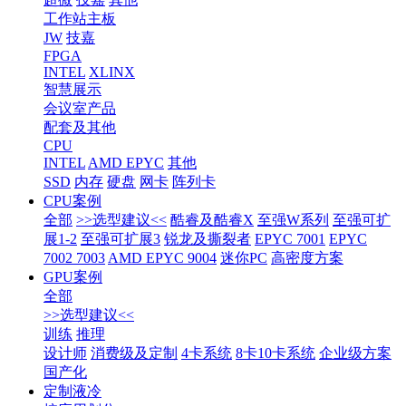
工作站主板
JW
技嘉
FPGA
INTEL
XLINX
智慧展示
会议室产品
配套及其他
CPU
INTEL
AMD EPYC
其他
SSD
内存
硬盘
网卡
阵列卡
CPU案例
全部
>>选型建议<<
酷睿及酷睿X
至强W系列
至强可扩
展1-2
至强可扩展3
锐龙及撕裂者
EPYC 7001
EPYC
7002 7003
AMD EPYC 9004
迷你PC
高密度方案
GPU案例
全部
>>选型建议<<
训练
推理
设计师
消费级及定制
4卡系统
8卡10卡系统
企业级方案
国产化
定制液冷