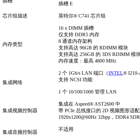
插槽
插槽 E
芯片组描述
英特尔® C741 芯片组
16 x DIMM 插槽
仅支持 DDR5 内存
8 通道内存架构
内存类型
支持高达 96GB 的 RDIMM 模块
支持高达 256GB 的 3DS RDIMM 模
内存速度：最高 4800 MHz
2 个 1Gb/s LAN 端口（
INTEL
® I210
支持 NCSI 功能
集成网络
1 个 10/100/1000 管理 LAN
集成在 Aspeed® AST2600 中
集成视频控制器
带 PCIe 总线接口的 2D 视频图形适
1920x1200@60Hz 32bpp，DDR4 SD
不适用
集成音频控制器