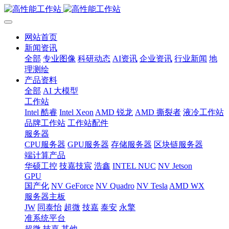
网站首页
新闻资讯
全部
专业图像
科研动态
AI资讯
企业资讯
行业新闻
地
理测绘
产品资料
全部
AI 大模型
工作站
Intel 酷睿
Intel Xeon
AMD 锐龙
AMD 撕裂者
液冷工作站
品牌工作站
工作站配件
服务器
CPU服务器
GPU服务器
存储服务器
区块链服务器
端计算产品
华硕工控
技嘉技宸
浩鑫
INTEL NUC
NV Jetson
GPU
国产化
NV GeForce
NV Quadro
NV Tesla
AMD WX
服务器主板
JW
同泰怡
超微
技嘉
泰安
永擎
准系统平台
超微
技嘉
其他