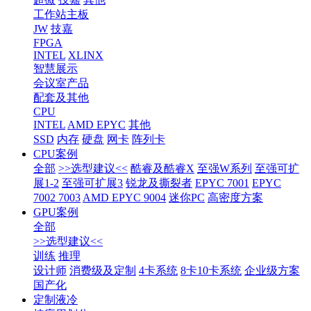
工作站主板
JW
技嘉
FPGA
INTEL
XLINX
智慧展示
会议室产品
配套及其他
CPU
INTEL
AMD EPYC
其他
SSD
内存
硬盘
网卡
阵列卡
CPU案例
全部
>>选型建议<<
酷睿及酷睿X
至强W系列
至强可扩
展1-2
至强可扩展3
锐龙及撕裂者
EPYC 7001
EPYC
7002 7003
AMD EPYC 9004
迷你PC
高密度方案
GPU案例
全部
>>选型建议<<
训练
推理
设计师
消费级及定制
4卡系统
8卡10卡系统
企业级方案
国产化
定制液冷