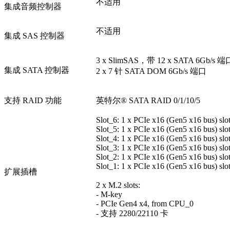
不适用
集成音频控制器
不适用
集成 SAS 控制器
3 x SlimSAS，带 12 x SATA 6Gb/s 端
集成 SATA 控制器
2 x 7 针 SATA DOM 6Gb/s 端口
支持 RAID 功能
英特尔® SATA RAID 0/1/10/5
Slot_6: 1 x PCIe x16 (Gen5 x16 bus) sl
Slot_5: 1 x PCIe x16 (Gen5 x16 bus) sl
Slot_4: 1 x PCIe x16 (Gen5 x16 bus) sl
Slot_3: 1 x PCIe x16 (Gen5 x16 bus) sl
Slot_2: 1 x PCIe x16 (Gen5 x16 bus) sl
Slot_1: 1 x PCIe x16 (Gen5 x16 bus) sl
扩展插槽
2 x M.2 slots:
- M-key
- PCIe Gen4 x4, from CPU_0
- 支持 2280/22110 卡