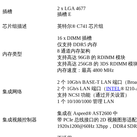
2 x LGA 4677
插槽
插槽 E
芯片组描述
英特尔® C741 芯片组
16 x DIMM 插槽
仅支持 DDR5 内存
8 通道内存架构
内存类型
支持高达 96GB 的 RDIMM 模块
支持高达 256GB 的 3DS RDIMM 模
内存速度：最高 4800 MHz
2 个 10Gb/s BASE-T LAN 端口（Bro
2 个 1Gb/s LAN 端口（
INTEL
® I210
集成网络
支持 NCSI 功能（通过开关设置）
1 个 10/100/1000 管理 LAN
集成在 Aspeed® AST2600 中
集成视频控制器
带 PCIe 总线接口的 2D 视频图形适
1920x1200@60Hz 32bpp，DDR4 SD