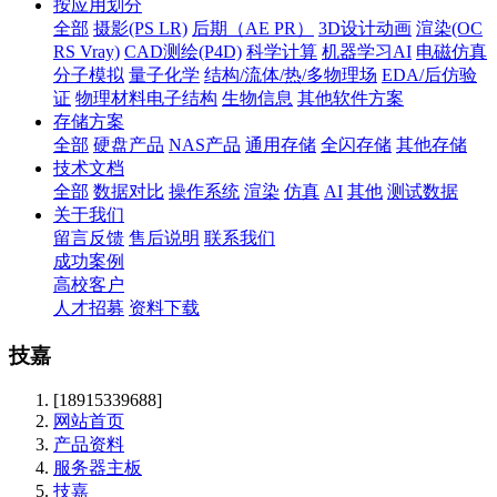
按应用划分
全部
摄影(PS LR)
后期（AE PR）
3D设计动画
渲染(OC
RS Vray)
CAD测绘(P4D)
科学计算
机器学习AI
电磁仿真
分子模拟
量子化学
结构/流体/热/多物理场
EDA/后仿验
证
物理材料电子结构
生物信息
其他软件方案
存储方案
全部
硬盘产品
NAS产品
通用存储
全闪存储
其他存储
技术文档
全部
数据对比
操作系统
渲染
仿真
AI
其他
测试数据
关于我们
留言反馈
售后说明
联系我们
成功案例
高校客户
人才招募
资料下载
技嘉
[18915339688]
网站首页
产品资料
服务器主板
技嘉