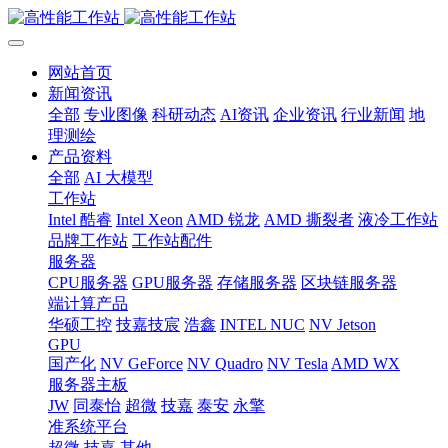
网站首页
新闻资讯
全部
专业图像
科研动态
AI资讯
企业资讯
行业新闻
地
理测绘
产品资料
全部
AI 大模型
工作站
Intel 酷睿
Intel Xeon
AMD 锐龙
AMD 撕裂者
液冷工作站
品牌工作站
工作站配件
服务器
CPU服务器
GPU服务器
存储服务器
区块链服务器
端计算产品
华硕工控
技嘉技宸
浩鑫
INTEL NUC
NV Jetson
GPU
国产化
NV GeForce
NV Quadro
NV Tesla
AMD WX
服务器主板
JW
同泰怡
超微
技嘉
泰安
永擎
准系统平台
超微
技嘉
其他