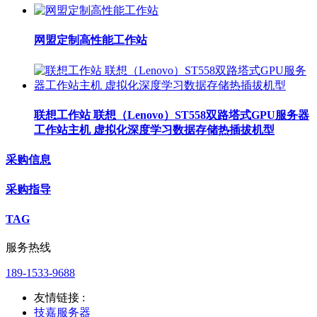
网盟定制高性能工作站
联想工作站 联想（Lenovo）ST558双路塔式GPU服务器
工作站主机 虚拟化深度学习数据存储热插拔机型
采购信息
采购指导
TAG
服务热线
189-1533-9688
友情链接 :
技嘉服务器