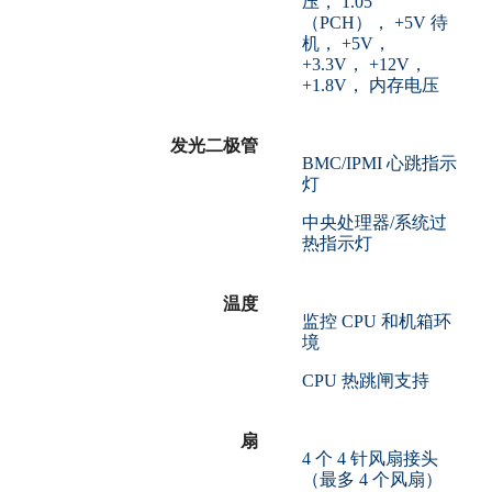
压， 1.05
（PCH）， +5V 待
机， +5V，
+3.3V， +12V，
+1.8V， 内存电压
发光二极管
BMC/IPMI 心跳指示
灯
中央处理器/系统过
热指示灯
温度
监控 CPU 和机箱环
境
CPU 热跳闸支持
扇
4 个 4 针风扇接头
（最多 4 个风扇）