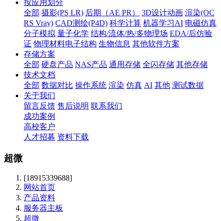
按应用划分
全部
摄影(PS LR)
后期（AE PR）
3D设计动画
渲染(OC
RS Vray)
CAD测绘(P4D)
科学计算
机器学习AI
电磁仿真
分子模拟
量子化学
结构/流体/热/多物理场
EDA/后仿验
证
物理材料电子结构
生物信息
其他软件方案
存储方案
全部
硬盘产品
NAS产品
通用存储
全闪存储
其他存储
技术文档
全部
数据对比
操作系统
渲染
仿真
AI
其他
测试数据
关于我们
留言反馈
售后说明
联系我们
成功案例
高校客户
人才招募
资料下载
超微
[18915339688]
网站首页
产品资料
服务器主板
超微