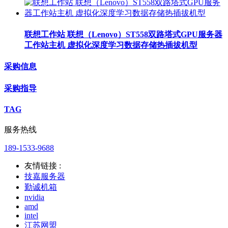
联想工作站 联想（Lenovo）ST558双路塔式GPU服务器
工作站主机 虚拟化深度学习数据存储热插拔机型
采购信息
采购指导
TAG
服务热线
189-1533-9688
友情链接 :
技嘉服务器
勤诚机箱
nvidia
amd
intel
江苏网盟