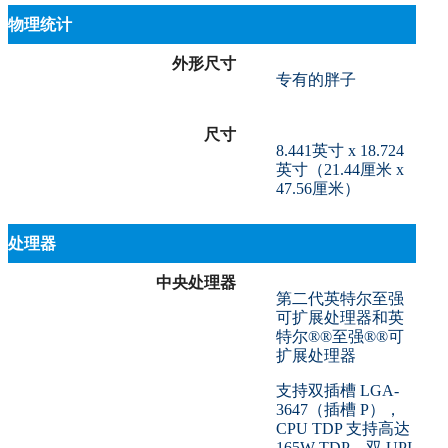
物理统计
外形尺寸
专有的胖子
尺寸
8.441英寸 x 18.724
英寸（21.44厘米 x
47.56厘米）
处理器
中央处理器
第二代英特尔至强
可扩展处理器和英
特尔®®至强®®可
扩展处理器
支持双插槽 LGA-
3647（插槽 P），
CPU TDP 支持高达
165W TDP，双 UPI