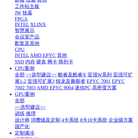
工作站主板
JW
技嘉
FPGA
INTEL
XLINX
智慧展示
会议室产品
配套及其他
CPU
INTEL
AMD EPYC
其他
SSD
内存
硬盘
网卡
阵列卡
CPU案例
全部
>>选型建议<<
酷睿及酷睿X
至强W系列
至强可扩
展1-2
至强可扩展3
锐龙及撕裂者
EPYC 7001
EPYC
7002 7003
AMD EPYC 9004
迷你PC
高密度方案
GPU案例
全部
>>选型建议<<
训练
推理
设计师
消费级及定制
4卡系统
8卡10卡系统
企业级方案
国产化
定制液冷