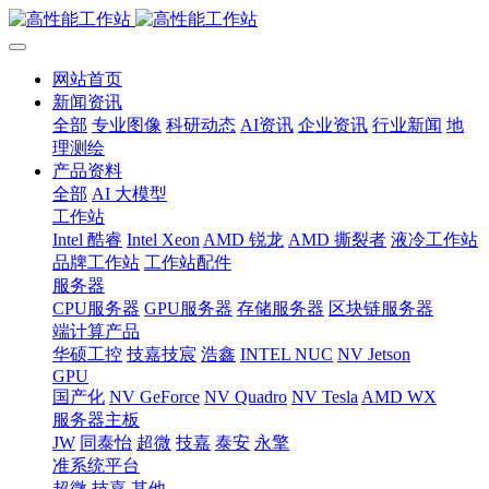
网站首页
新闻资讯
全部
专业图像
科研动态
AI资讯
企业资讯
行业新闻
地
理测绘
产品资料
全部
AI 大模型
工作站
Intel 酷睿
Intel Xeon
AMD 锐龙
AMD 撕裂者
液冷工作站
品牌工作站
工作站配件
服务器
CPU服务器
GPU服务器
存储服务器
区块链服务器
端计算产品
华硕工控
技嘉技宸
浩鑫
INTEL NUC
NV Jetson
GPU
国产化
NV GeForce
NV Quadro
NV Tesla
AMD WX
服务器主板
JW
同泰怡
超微
技嘉
泰安
永擎
准系统平台
超微
技嘉
其他