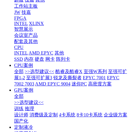
工作站主板
JW
技嘉
FPGA
INTEL
XLINX
智慧展示
会议室产品
配套及其他
CPU
INTEL
AMD EPYC
其他
SSD
内存
硬盘
网卡
阵列卡
CPU案例
全部
>>选型建议<<
酷睿及酷睿X
至强W系列
至强可扩
展1-2
至强可扩展3
锐龙及撕裂者
EPYC 7001
EPYC
7002 7003
AMD EPYC 9004
迷你PC
高密度方案
GPU案例
全部
>>选型建议<<
训练
推理
设计师
消费级及定制
4卡系统
8卡10卡系统
企业级方案
国产化
定制液冷