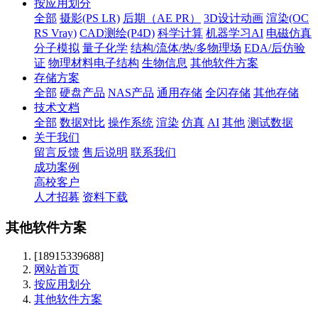
按应用划分
全部
摄影(PS LR)
后期（AE PR）
3D设计动画
渲染(OC
RS Vray)
CAD测绘(P4D)
科学计算
机器学习AI
电磁仿真
分子模拟
量子化学
结构/流体/热/多物理场
EDA/后仿验
证
物理材料电子结构
生物信息
其他软件方案
存储方案
全部
硬盘产品
NAS产品
通用存储
全闪存储
其他存储
技术文档
全部
数据对比
操作系统
渲染
仿真
AI
其他
测试数据
关于我们
留言反馈
售后说明
联系我们
成功案例
高校客户
人才招募
资料下载
其他软件方案
[18915339688]
网站首页
按应用划分
其他软件方案