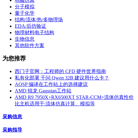
电磁仿真
分子模拟
量子化学
结构/流体/热/多物理场
EDA/后仿验证
物理材料电子结构
生物信息
其他软件方案
为您推荐
西门子官网：工程师的 CFD 硬件世界指南
私有化部署 千问 Qwen 32B 建议用什么卡？
AOSP 编译在工作站上的选择建议
AMD 锐龙 Gaussian工作站
AMD R9 7950X+RX6500XT STAR-CCM+流体仿真性价
比主机适用于:流体仿真计算、模拟等
采购信息
采购指导