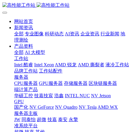
网站首页
新闻资讯
全部
专业图像
科研动态
AI资讯
企业资讯
行业新闻
地
理测绘
产品资料
全部
AI 大模型
工作站
Intel 酷睿
Intel Xeon
AMD 锐龙
AMD 撕裂者
液冷工作站
品牌工作站
工作站配件
服务器
CPU服务器
GPU服务器
存储服务器
区块链服务器
端计算产品
华硕工控
技嘉技宸
浩鑫
INTEL NUC
NV Jetson
GPU
国产化
NV GeForce
NV Quadro
NV Tesla
AMD WX
服务器主板
JW
同泰怡
超微
技嘉
泰安
永擎
准系统平台
超微
技嘉
其他