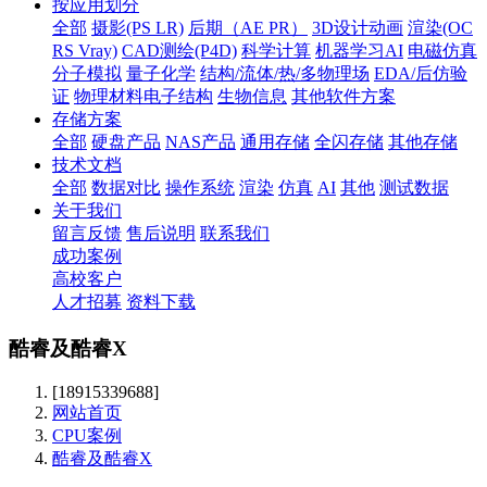
按应用划分
全部
摄影(PS LR)
后期（AE PR）
3D设计动画
渲染(OC
RS Vray)
CAD测绘(P4D)
科学计算
机器学习AI
电磁仿真
分子模拟
量子化学
结构/流体/热/多物理场
EDA/后仿验
证
物理材料电子结构
生物信息
其他软件方案
存储方案
全部
硬盘产品
NAS产品
通用存储
全闪存储
其他存储
技术文档
全部
数据对比
操作系统
渲染
仿真
AI
其他
测试数据
关于我们
留言反馈
售后说明
联系我们
成功案例
高校客户
人才招募
资料下载
酷睿及酷睿X
[18915339688]
网站首页
CPU案例
酷睿及酷睿X