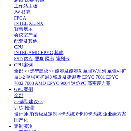
工作站主板
JW
技嘉
FPGA
INTEL
XLINX
智慧展示
会议室产品
配套及其他
CPU
INTEL
AMD EPYC
其他
SSD
内存
硬盘
网卡
阵列卡
CPU案例
全部
>>选型建议<<
酷睿及酷睿X
至强W系列
至强可扩
展1-2
至强可扩展3
锐龙及撕裂者
EPYC 7001
EPYC
7002 7003
AMD EPYC 9004
迷你PC
高密度方案
GPU案例
全部
>>选型建议<<
训练
推理
设计师
消费级及定制
4卡系统
8卡10卡系统
企业级方案
国产化
定制液冷