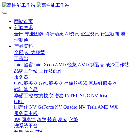
网站首页
新闻资讯
全部
专业图像
科研动态
AI资讯
企业资讯
行业新闻
地
理测绘
产品资料
全部
AI 大模型
工作站
Intel 酷睿
Intel Xeon
AMD 锐龙
AMD 撕裂者
液冷工作站
品牌工作站
工作站配件
服务器
CPU服务器
GPU服务器
存储服务器
区块链服务器
端计算产品
华硕工控
技嘉技宸
浩鑫
INTEL NUC
NV Jetson
GPU
国产化
NV GeForce
NV Quadro
NV Tesla
AMD WX
服务器主板
JW
同泰怡
超微
技嘉
泰安
永擎
准系统平台
超微
技嘉
其他