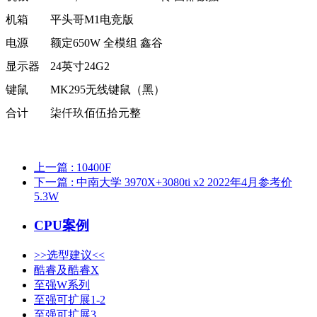
机箱
平头哥M1电竞版
电源
额定650W 全模组 鑫谷
显示器
24英寸24G2
键鼠
MK295无线键鼠（黑）
合计
柒仟玖佰伍拾元整
上一篇
: 10400F
下一篇
: 中南大学 3970X+3080ti x2 2022年4月参考价
5.3W
CPU案例
>>选型建议<<
酷睿及酷睿X
至强W系列
至强可扩展1-2
至强可扩展3