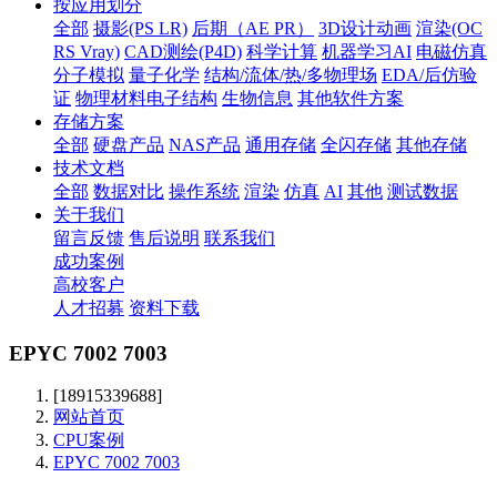
按应用划分
全部
摄影(PS LR)
后期（AE PR）
3D设计动画
渲染(OC
RS Vray)
CAD测绘(P4D)
科学计算
机器学习AI
电磁仿真
分子模拟
量子化学
结构/流体/热/多物理场
EDA/后仿验
证
物理材料电子结构
生物信息
其他软件方案
存储方案
全部
硬盘产品
NAS产品
通用存储
全闪存储
其他存储
技术文档
全部
数据对比
操作系统
渲染
仿真
AI
其他
测试数据
关于我们
留言反馈
售后说明
联系我们
成功案例
高校客户
人才招募
资料下载
EPYC 7002 7003
[18915339688]
网站首页
CPU案例
EPYC 7002 7003