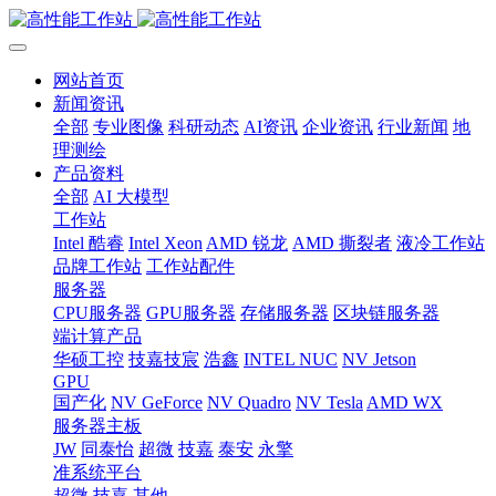
网站首页
新闻资讯
全部
专业图像
科研动态
AI资讯
企业资讯
行业新闻
地
理测绘
产品资料
全部
AI 大模型
工作站
Intel 酷睿
Intel Xeon
AMD 锐龙
AMD 撕裂者
液冷工作站
品牌工作站
工作站配件
服务器
CPU服务器
GPU服务器
存储服务器
区块链服务器
端计算产品
华硕工控
技嘉技宸
浩鑫
INTEL NUC
NV Jetson
GPU
国产化
NV GeForce
NV Quadro
NV Tesla
AMD WX
服务器主板
JW
同泰怡
超微
技嘉
泰安
永擎
准系统平台
超微
技嘉
其他