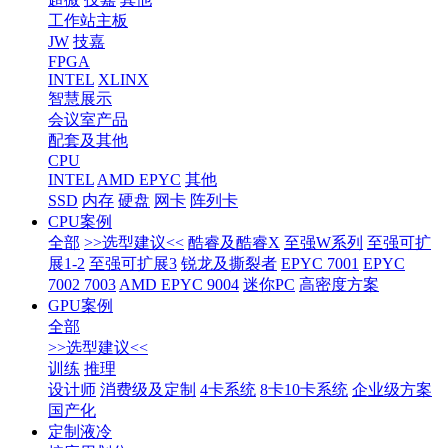
工作站主板
JW
技嘉
FPGA
INTEL
XLINX
智慧展示
会议室产品
配套及其他
CPU
INTEL
AMD EPYC
其他
SSD
内存
硬盘
网卡
阵列卡
CPU案例
全部
>>选型建议<<
酷睿及酷睿X
至强W系列
至强可扩
展1-2
至强可扩展3
锐龙及撕裂者
EPYC 7001
EPYC
7002 7003
AMD EPYC 9004
迷你PC
高密度方案
GPU案例
全部
>>选型建议<<
训练
推理
设计师
消费级及定制
4卡系统
8卡10卡系统
企业级方案
国产化
定制液冷