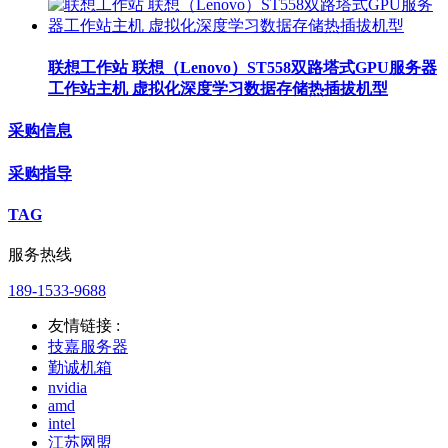
联想工作站 联想（Lenovo）ST558双路塔式GPU服务器
工作站主机 虚拟化深度学习数据存储热插拔机型
采购信息
采购指导
TAG
服务热线
189-1533-9688
友情链接 :
技嘉服务器
勤诚机箱
nvidia
amd
intel
江苏网盟