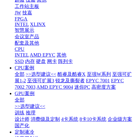
工作站主板
JW
技嘉
FPGA
INTEL
XLINX
智慧展示
会议室产品
配套及其他
CPU
INTEL
AMD EPYC
其他
SSD
内存
硬盘
网卡
阵列卡
CPU案例
全部
>>选型建议<<
酷睿及酷睿X
至强W系列
至强可扩
展1-2
至强可扩展3
锐龙及撕裂者
EPYC 7001
EPYC
7002 7003
AMD EPYC 9004
迷你PC
高密度方案
GPU案例
全部
>>选型建议<<
训练
推理
设计师
消费级及定制
4卡系统
8卡10卡系统
企业级方案
国产化
定制液冷