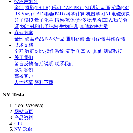
按应用划分
全部
摄影(PS LR)
后期（AE PR）
3D设计动画
渲染(OC
RS Vray)
CAD测绘(P4D)
科学计算
机器学习AI
电磁仿真
分子模拟
量子化学
结构/流体/热/多物理场
EDA/后仿验
证
物理材料电子结构
生物信息
其他软件方案
存储方案
全部
硬盘产品
NAS产品
通用存储
全闪存储
其他存储
技术文档
全部
数据对比
操作系统
渲染
仿真
AI
其他
测试数据
关于我们
留言反馈
售后说明
联系我们
成功案例
高校客户
人才招募
资料下载
NV Tesla
[18915339688]
网站首页
产品资料
GPU
NV Tesla