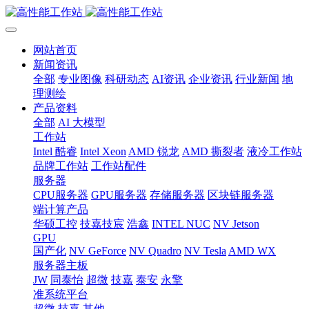
网站首页
新闻资讯
全部
专业图像
科研动态
AI资讯
企业资讯
行业新闻
地
理测绘
产品资料
全部
AI 大模型
工作站
Intel 酷睿
Intel Xeon
AMD 锐龙
AMD 撕裂者
液冷工作站
品牌工作站
工作站配件
服务器
CPU服务器
GPU服务器
存储服务器
区块链服务器
端计算产品
华硕工控
技嘉技宸
浩鑫
INTEL NUC
NV Jetson
GPU
国产化
NV GeForce
NV Quadro
NV Tesla
AMD WX
服务器主板
JW
同泰怡
超微
技嘉
泰安
永擎
准系统平台
超微
技嘉
其他