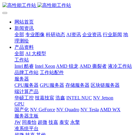
网站首页
新闻资讯
全部
专业图像
科研动态
AI资讯
企业资讯
行业新闻
地
理测绘
产品资料
全部
AI 大模型
工作站
Intel 酷睿
Intel Xeon
AMD 锐龙
AMD 撕裂者
液冷工作站
品牌工作站
工作站配件
服务器
CPU服务器
GPU服务器
存储服务器
区块链服务器
端计算产品
华硕工控
技嘉技宸
浩鑫
INTEL NUC
NV Jetson
GPU
国产化
NV GeForce
NV Quadro
NV Tesla
AMD WX
服务器主板
JW
同泰怡
超微
技嘉
泰安
永擎
准系统平台
超微
技嘉
其他