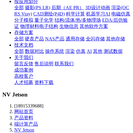
按应用划分
全部
摄影(PS LR)
后期（AE PR）
3D设计动画
渲染(OC
RS Vray)
CAD测绘(P4D)
科学计算
机器学习AI
电磁仿真
分子模拟
量子化学
结构/流体/热/多物理场
EDA/后仿验
证
物理材料电子结构
生物信息
其他软件方案
存储方案
全部
硬盘产品
NAS产品
通用存储
全闪存储
其他存储
技术文档
全部
数据对比
操作系统
渲染
仿真
AI
其他
测试数据
关于我们
留言反馈
售后说明
联系我们
成功案例
高校客户
人才招募
资料下载
NV Jetson
[18915339688]
网站首页
产品资料
端计算产品
NV Jetson