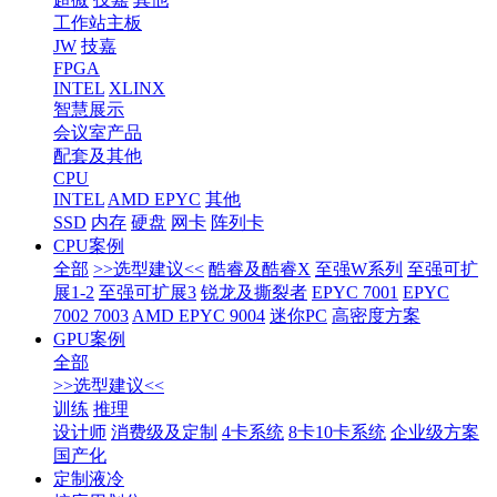
工作站主板
JW
技嘉
FPGA
INTEL
XLINX
智慧展示
会议室产品
配套及其他
CPU
INTEL
AMD EPYC
其他
SSD
内存
硬盘
网卡
阵列卡
CPU案例
全部
>>选型建议<<
酷睿及酷睿X
至强W系列
至强可扩
展1-2
至强可扩展3
锐龙及撕裂者
EPYC 7001
EPYC
7002 7003
AMD EPYC 9004
迷你PC
高密度方案
GPU案例
全部
>>选型建议<<
训练
推理
设计师
消费级及定制
4卡系统
8卡10卡系统
企业级方案
国产化
定制液冷