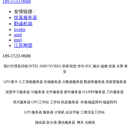
189-1533-9688
友情链接 :
技嘉服务器
勤诚机箱
nvidia
amd
intel
江苏网盟
189-1533-9688
我们代理及经销 INTEL AMD NVIDIA 浪潮 联想 华为 H3C 戴尔 超微 技嘉 永擎 泰
安
GPU显卡 人工智能服务器 存储服务器 大数据服务器 数据库服务器 高密度服务器
深度学习服务器 AI服务器 文件服务器 邮件服务器 OA/ERP服务器 刀片服务器
塔式服务器 GPU工作站 工作站 机架服务器 存储/磁盘阵列 磁盘阵列
GPU服务器 服务器 计算机 会议平板 三维渲染工作站
路由器 防火墙 通信服务器 网关 光模块