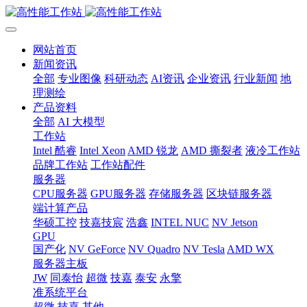
网站首页
新闻资讯
全部
专业图像
科研动态
AI资讯
企业资讯
行业新闻
地
理测绘
产品资料
全部
AI 大模型
工作站
Intel 酷睿
Intel Xeon
AMD 锐龙
AMD 撕裂者
液冷工作站
品牌工作站
工作站配件
服务器
CPU服务器
GPU服务器
存储服务器
区块链服务器
端计算产品
华硕工控
技嘉技宸
浩鑫
INTEL NUC
NV Jetson
GPU
国产化
NV GeForce
NV Quadro
NV Tesla
AMD WX
服务器主板
JW
同泰怡
超微
技嘉
泰安
永擎
准系统平台
超微
技嘉
其他