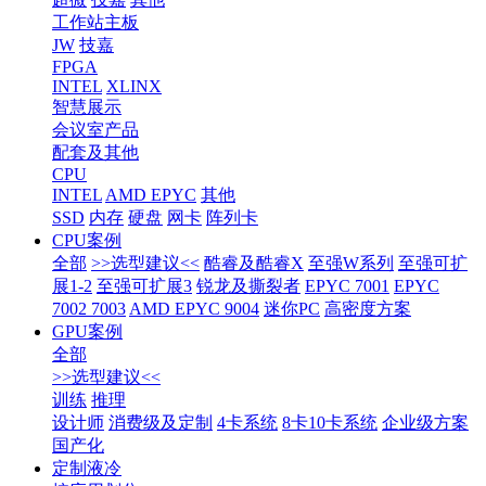
工作站主板
JW
技嘉
FPGA
INTEL
XLINX
智慧展示
会议室产品
配套及其他
CPU
INTEL
AMD EPYC
其他
SSD
内存
硬盘
网卡
阵列卡
CPU案例
全部
>>选型建议<<
酷睿及酷睿X
至强W系列
至强可扩
展1-2
至强可扩展3
锐龙及撕裂者
EPYC 7001
EPYC
7002 7003
AMD EPYC 9004
迷你PC
高密度方案
GPU案例
全部
>>选型建议<<
训练
推理
设计师
消费级及定制
4卡系统
8卡10卡系统
企业级方案
国产化
定制液冷