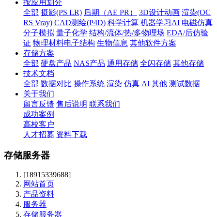
按应用划分
全部
摄影(PS LR)
后期（AE PR）
3D设计动画
渲染(OC
RS Vray)
CAD测绘(P4D)
科学计算
机器学习AI
电磁仿真
分子模拟
量子化学
结构/流体/热/多物理场
EDA/后仿验
证
物理材料电子结构
生物信息
其他软件方案
存储方案
全部
硬盘产品
NAS产品
通用存储
全闪存储
其他存储
技术文档
全部
数据对比
操作系统
渲染
仿真
AI
其他
测试数据
关于我们
留言反馈
售后说明
联系我们
成功案例
高校客户
人才招募
资料下载
存储服务器
[18915339688]
网站首页
产品资料
服务器
存储服务器