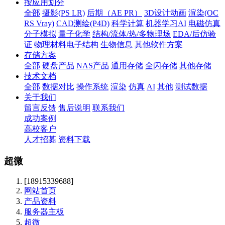
按应用划分
全部
摄影(PS LR)
后期（AE PR）
3D设计动画
渲染(OC
RS Vray)
CAD测绘(P4D)
科学计算
机器学习AI
电磁仿真
分子模拟
量子化学
结构/流体/热/多物理场
EDA/后仿验
证
物理材料电子结构
生物信息
其他软件方案
存储方案
全部
硬盘产品
NAS产品
通用存储
全闪存储
其他存储
技术文档
全部
数据对比
操作系统
渲染
仿真
AI
其他
测试数据
关于我们
留言反馈
售后说明
联系我们
成功案例
高校客户
人才招募
资料下载
超微
[18915339688]
网站首页
产品资料
服务器主板
超微