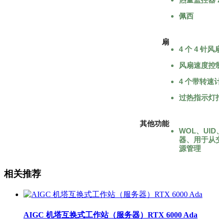
佩西
扇
4 个 4 针
风扇速度控
4 个带转速
过热指示灯
其他功能
WOL、UID
器、用于从交
源管理
相关推荐
AIGC 机塔互换式工作站（服务器）RTX 6000 Ada