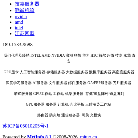
技嘉服务器
勤诚机箱
nvidia
amd
intel
江苏网盟
189-1533-9688
我们代理及经销 INTEL AMD NVIDIA 浪潮 联想 华为 H3C 戴尔 超微 技嘉 永擎 泰
安
GPU显卡 人工智能服务器 存储服务器 大数据服务器 数据库服务器 高密度服务器
深度学习服务器 AI服务器 文件服务器 邮件服务器 OA/ERP服务器 刀片服务器
塔式服务器 GPU工作站 工作站 机架服务器 存储/磁盘阵列 磁盘阵列
GPU服务器 服务器 计算机 会议平板 三维渲染工作站
路由器 防火墙 通信服务器 网关 光模块
苏ICP备05010205号-1
Powered by
MetInfo 8.1
©2008-2026
mituo.cn