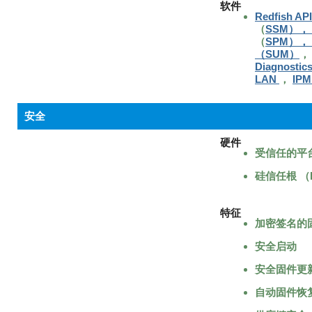
软件
Redfish API
（
SSM）， S
（
SPM）， S
（SUM）
Diagnostics
LAN
，
IPMI
安全
硬件
受信任的平台模
硅信任根 （Ro
特征
加密签名的
安全启动
安全固件更
自动固件恢