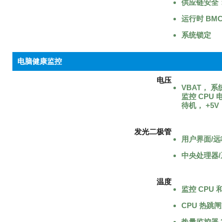
供应链安全
运行时 BM
系统锁定
电脑健康监控
电压
VBAT， 
监控 CPU 
待机， +5V，
发光二极管
用户界面/
中央处理器
温度
监控 CPU
CPU 热跳
热量监控器 2