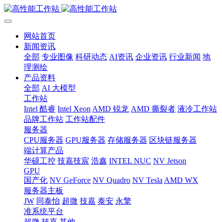
网站首页
新闻资讯
全部
专业图像
科研动态
AI资讯
企业资讯
行业新闻
地
理测绘
产品资料
全部
AI 大模型
工作站
Intel 酷睿
Intel Xeon
AMD 锐龙
AMD 撕裂者
液冷工作站
品牌工作站
工作站配件
服务器
CPU服务器
GPU服务器
存储服务器
区块链服务器
端计算产品
华硕工控
技嘉技宸
浩鑫
INTEL NUC
NV Jetson
GPU
国产化
NV GeForce
NV Quadro
NV Tesla
AMD WX
服务器主板
JW
同泰怡
超微
技嘉
泰安
永擎
准系统平台
超微
技嘉
其他