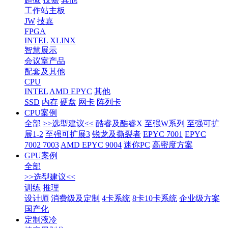
工作站主板
JW
技嘉
FPGA
INTEL
XLINX
智慧展示
会议室产品
配套及其他
CPU
INTEL
AMD EPYC
其他
SSD
内存
硬盘
网卡
阵列卡
CPU案例
全部
>>选型建议<<
酷睿及酷睿X
至强W系列
至强可扩
展1-2
至强可扩展3
锐龙及撕裂者
EPYC 7001
EPYC
7002 7003
AMD EPYC 9004
迷你PC
高密度方案
GPU案例
全部
>>选型建议<<
训练
推理
设计师
消费级及定制
4卡系统
8卡10卡系统
企业级方案
国产化
定制液冷