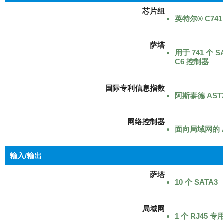
芯片组
英特尔® C741
萨塔
用于 741 个 
C6 控制器
国际专利信息指数
阿斯泰德 AST2
网络控制器
面向局域网的 
输入/输出
萨塔
10 个 SATA3
局域网
1 个 RJ45 