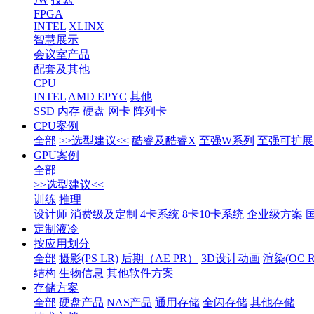
FPGA
INTEL
XLINX
智慧展示
会议室产品
配套及其他
CPU
INTEL
AMD EPYC
其他
SSD
内存
硬盘
网卡
阵列卡
CPU案例
全部
>>选型建议<<
酷睿及酷睿X
至强W系列
至强可扩展1
GPU案例
全部
>>选型建议<<
训练
推理
设计师
消费级及定制
4卡系统
8卡10卡系统
企业级方案
定制液冷
按应用划分
全部
摄影(PS LR)
后期（AE PR）
3D设计动画
渲染(OC RS
结构
生物信息
其他软件方案
存储方案
全部
硬盘产品
NAS产品
通用存储
全闪存储
其他存储