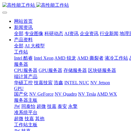
网站首页
新闻资讯
全部
专业图像
科研动态
AI资讯
企业资讯
行业新闻
地理
产品资料
全部
AI 大模型
工作站
Intel 酷睿
Intel Xeon
AMD 锐龙
AMD 撕裂者
液冷工作站
服务器
CPU服务器
GPU服务器
存储服务器
区块链服务器
端计算产品
华硕工控
技嘉技宸
浩鑫
INTEL NUC
NV Jetson
GPU
国产化
NV GeForce
NV Quadro
NV Tesla
AMD WX
服务器主板
JW
同泰怡
超微
技嘉
泰安
永擎
准系统平台
超微
技嘉
其他
工作站主板
JW
技嘉