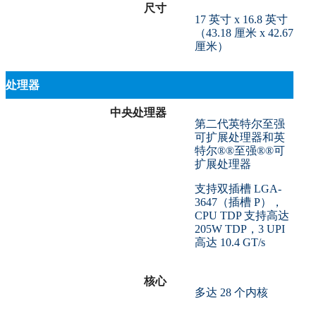
尺寸
17 英寸 x 16.8 英寸
（43.18 厘米 x 42.67
厘米）
处理器
中央处理器
第二代英特尔至强
可扩展处理器和英
特尔®®至强®®可
扩展处理器
支持双插槽 LGA-
3647（插槽 P），
CPU TDP 支持高达
205W TDP，3 UPI
高达 10.4 GT/s
核心
多达 28 个内核