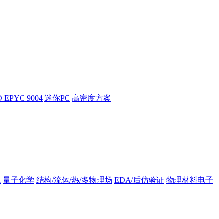
 EPYC 9004
迷你PC
高密度方案
拟
量子化学
结构/流体/热/多物理场
EDA/后仿验证
物理材料电子