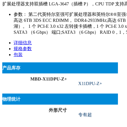
扩展处理器支持双插槽 LGA-3647（插槽 P），CPU TDP 支持高达 2
参数：
第二代英特尔至强可扩展处理器和英特尔®®至强®®可扩展处理器
高达 6TB 3DS ECC RDIMM， DDR4-2933MHz;高
湖）。 1 个 PCI-E 3.0 x32 左转接卡插槽，1 个 PCI-E 3
SATA3 （6 Gbps） 端口;SATA3 （6 Gbps） RAID
详细信息
规格参数
包装
产品库存
MBD-X11DPU-Z+
X11DPU-Z+
物理统计
外形尺寸
专有超