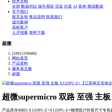
技术文档
全部
数据对比
操作系统
渲染
仿真
AI
其他
测试数据
关于我们
留言反馈
售后说明
联系我们
成功案例
高校客户
人才招募
资料下载
超微
[18915339688]
网站首页
产品资料
服务器主板
超微
超微supermicro 双路 至强
产品库存MBD-X11DPU-Z+X11DPU-Z+物理统计外形尺寸专有